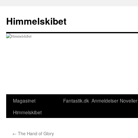
Hop
til
Himmelskibet
indhold
Magasinet
Fantastik.dk
Anmeldelser
Noveller
Himmelskibet
←
The Hand of Glory