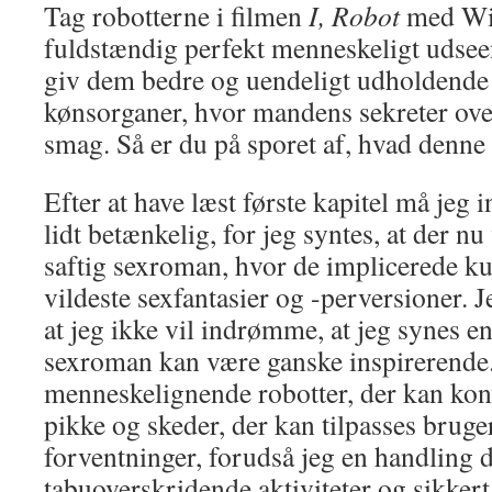
Tag robotterne i filmen
I, Robot
med Wil
fuldstændig perfekt menneskeligt udseen
giv dem bedre og uendeligt udholdende
kønsorganer, hvor mandens sekreter oven
smag. Så er du på sporet af, hvad denn
Efter at have læst første kapitel må jeg 
lidt betænkelig, for jeg syntes, at der nu 
saftig sexroman, hvor de implicerede ku
vildeste sexfantasier og -perversioner. J
at jeg ikke vil indrømme, at jeg synes e
sexroman kan være ganske inspirerende
menneskelignende robotter, der kan kon
pikke og skeder, der kan tilpasses brug
forventninger, forudså jeg en handling d
tabuoverskridende aktiviteter og sikkert