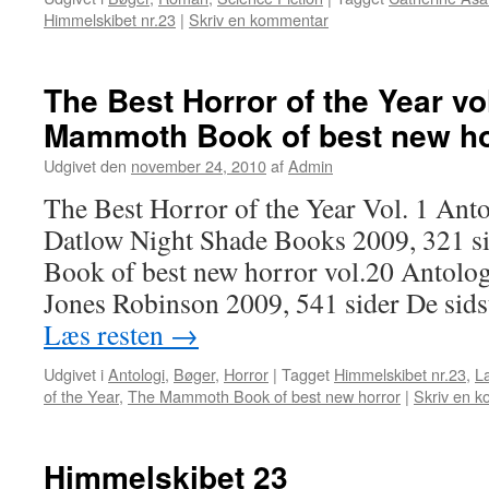
Himmelskibet nr.23
|
Skriv en kommentar
The Best Horror of the Year vo
Mammoth Book of best new hor
Udgivet den
november 24, 2010
af
Admin
The Best Horror of the Year Vol. 1 Ant
Datlow Night Shade Books 2009, 321 
Book of best new horror vol.20 Antolog
Jones Robinson 2009, 541 sider De sidst
Læs resten
→
Udgivet i
Antologi
,
Bøger
,
Horror
|
Tagget
Himmelskibet nr.23
,
L
of the Year
,
The Mammoth Book of best new horror
|
Skriv en 
Himmelskibet 23