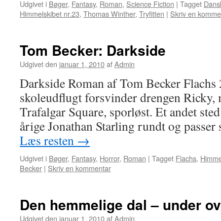
Udgivet i
Bøger
,
Fantasy
,
Roman
,
Science Fiction
|
Tagget
Dansk
Himmelskibet nr.23
,
Thomas Winther
,
Tryfitten
|
Skriv en komme
Tom Becker: Darkside
Udgivet den
januar 1, 2010
af
Admin
Darkside Roman af Tom Becker Flachs 2
skoleudflugt forsvinder drengen Ricky,
Trafalgar Square, sporløst. Et andet ste
årige Jonathan Starling rundt og passer
Læs resten
→
Udgivet i
Bøger
,
Fantasy
,
Horror
,
Roman
|
Tagget
Flachs
,
Himmel
Becker
|
Skriv en kommentar
Den hemmelige dal – under ov
Udgivet den
januar 1, 2010
af
Admin