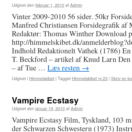
Udgivet den
februar 1, 2010
af
Admin
Vinter 2009-2010 56 sider. 50kr Forsidei
Manfred Christiansen Forsidegrafik af 
Redaktør: Thomas Winther Download p
http://himmelskibet.dk/anmelderblog
Indhold Redaktionelt Vathek (1786) En 
T. Beckford – artikel af Knud Larn Den 
– af Tue …
Læs resten
→
Udgivet i
Himmelskibet
|
Tagget
Himmelskibet nr.23
|
Skriv en 
Vampire Ecstasy
Udgivet den
januar 19, 2010
af
Admin
Vampire Ecstasy Film, Tyskland, 103 min
der Schwarzen Schwestern (1973) Instr