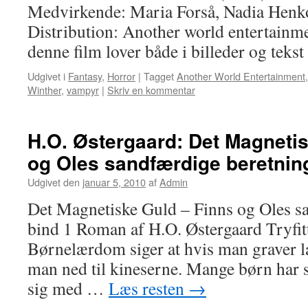
Medvirkende: Maria Forså, Nadia Henk
Distribution: Another world entertain
denne film lover både i billeder og teks
Udgivet i
Fantasy
,
Horror
|
Tagget
Another World Entertainment
Winther
,
vampyr
|
Skriv en kommentar
H.O. Østergaard: Det Magneti
og Oles sandfærdige beretnin
Udgivet den
januar 5, 2010
af
Admin
Det Magnetiske Guld – Finns og Oles s
bind 1 Roman af H.O. Østergaard Tryfit
Børnelærdom siger at hvis man graver
man ned til kineserne. Mange børn har s
sig med …
Læs resten
→