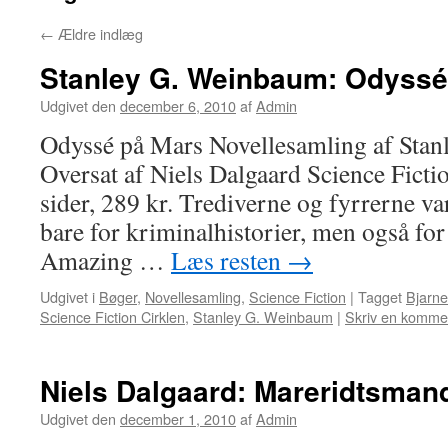
←
Ældre indlæg
Stanley G. Weinbaum: Odyssé
Udgivet den
december 6, 2010
af
Admin
Odyssé på Mars Novellesamling af Sta
Oversat af Niels Dalgaard Science Fict
sider, 289 kr. Trediverne og fyrrerne va
bare for kriminalhistorier, men også for 
Amazing …
Læs resten
→
Udgivet i
Bøger
,
Novellesamling
,
Science Fiction
|
Tagget
Bjarne
Science Fiction Cirklen
,
Stanley G. Weinbaum
|
Skriv en komme
Niels Dalgaard: Mareridtsman
Udgivet den
december 1, 2010
af
Admin