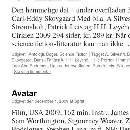
Den hemmelige dal – under overfladen 
Carl-Eddy Skovgaard Med bl.a. A Silve
Strømsholt, Patrick Leis og H.H. Løyche
Cirklen 2009 294 sider, kr. 289 kr. Når
science fiction-litteratur kan man ikke
Udgivet i
Antologi
,
Bøger
,
Science Fiction
|
Tagget
A. Silvestri
,
B
Skovgaard
,
Dansk Fantastik
,
H.H. Løyche
,
Helle Perrier
,
Himmels
Lars Ahn Pedersen
,
Lige under overfladen
,
Patrick Leis
,
Science
|
Skriv en kommentar
Avatar
Udgivet den
december 1, 2009
af
Spritt
Film, USA 2009, 162 min. Instr.: Jame
Sam Worthington, Sigourney Weaver, Z
Rodriguez, Stephen Lang, m.fl. NB: De