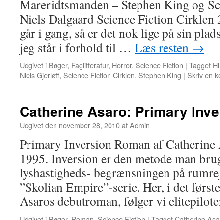
Mareridtsmanden – Stephen King og Sci
Niels Dalgaard Science Fiction Cirklen 
går i gang, så er det nok lige på sin plad
jeg står i forhold til …
Læs resten
→
Udgivet i
Bøger
,
Faglitteratur
,
Horror
,
Science Fiction
|
Tagget
Hi
Niels Gjerløff
,
Science Fiction Cirklen
,
Stephen King
|
Skriv en 
Catherine Asaro: Primary Inve
Udgivet den
november 28, 2010
af
Admin
Primary Inversion Roman af Catherine
1995. Inversion er den metode man bruge
lyshastigheds- begrænsningen på rumrej
”Skolian Empire”-serie. Her, i det første
Asaros debutroman, følger vi elitepilo
Udgivet i
Bøger
,
Roman
,
Science Fiction
|
Tagget
Catherine Asa