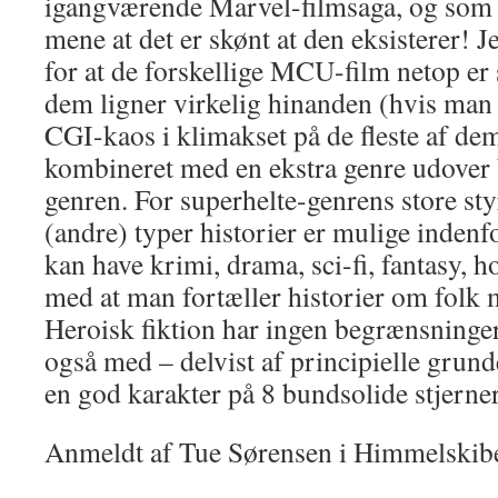
igangværende Marvel-filmsaga, og som 
mene at det er skønt at den eksisterer! 
for at de forskellige MCU-film netop er s
dem ligner virkelig hinanden (hvis man 
CGI-kaos i klimakset på de fleste af dem,
kombineret med en ekstra genre udover 
genren. For superhelte-genrens store styr
(andre) typer historier er mulige inde
kan have krimi, drama, sci-fi, fantasy, ho
med at man fortæller historier om folk 
Heroisk fiktion har ingen begrænsninger
også med – delvist af principielle grund
en god karakter på 8 bundsolide stjerner
Anmeldt af Tue Sørensen i Himmelskibe