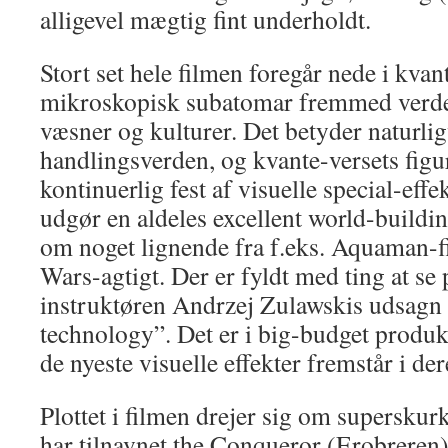
alligevel mægtig fint underholdt.
Stort set hele filmen foregår nede i kvan
mikroskopisk subatomar fremmed verde
væsner og kulturer. Det betyder naturlig
handlingsverden, og kvante-versets figur
kontinuerlig fest af visuelle special-effek
udgør en aldeles excellent world-build
om noget lignende fra f.eks. Aquaman-fi
Wars-agtigt. Der er fyldt med ting at se
instruktøren Andrzej Zulawskis udsagn 
technology”. Det er i big-budget produk
de nyeste visuelle effekter fremstår i der
Plottet i filmen drejer sig om supersku
har tilnavnet the Conqueror (Erobreren)