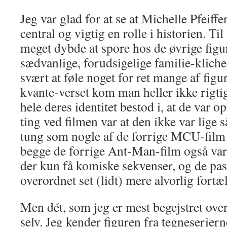
Jeg var glad for at se at Michelle Pfeiffe
central og vigtig en rolle i historien. Ti
meget dybde at spore hos de øvrige figu
sædvanlige, forudsigelige familie-kliche
svært at føle noget for ret mange af figu
kvante-verset kom man heller ikke rigti
hele deres identitet bestod i, at de var 
ting ved filmen var at den ikke var lige 
tung som nogle af de forrige MCU-film
begge de forrige Ant-Man-film også var
der kun få komiske sekvenser, og de pas
overordnet set (lidt) mere alvorlig fortæl
Men dét, som jeg er mest begejstret ove
selv. Jeg kender figuren fra tegneserier