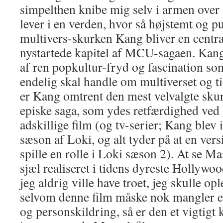
simpelthen knibe mig selv i armen over d
lever i en verden, hvor så højstemt og 
multivers-skurken Kang bliver en central
nystartede kapitel af MCU-sagaen. Kan
af ren popkultur-fryd og fascination so
endelig skal handle om multiverset og ti
er Kang omtrent den mest velvalgte skur
episke saga, som ydes retfærdighed ved 
adskillige film (og tv-serier; Kang blev i
sæson af Loki, og alt tyder på at en ver
spille en rolle i Loki sæson 2). At se M
sjæl realiseret i tidens dyreste Hollywoo
jeg aldrig ville have troet, jeg skulle opl
selvom denne film måske nok mangler en
og personskildring, så er den et vigtigt k