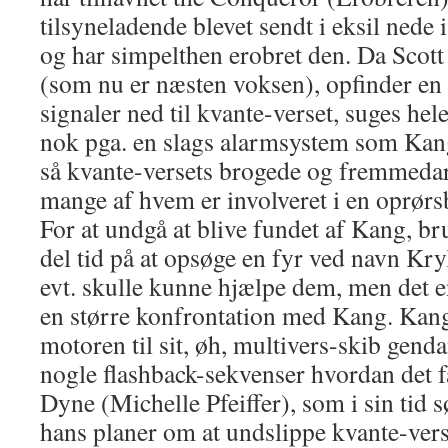
tilsyneladende blevet sendt i eksil nede
og har simpelthen erobret den. Da Scott
(som nu er næsten voksen), opfinder e
signaler ned til kvante-verset, suges hel
nok pga. en slags alarmsystem som Kan
så kvante-versets brogede og fremmeda
mange af hvem er involveret i en oprør
For at undgå at blive fundet af Kang, br
del tid på at opsøge en fyr ved navn Kr
evt. skulle kunne hjælpe dem, men det e
en større konfrontation med Kang. Kang 
motoren til sit, øh, multivers-skib genda
nogle flashback-sekvenser hvordan det f
Dyne (Michelle Pfeiffer), som i sin tid s
hans planer om at und­slippe kvante-vers