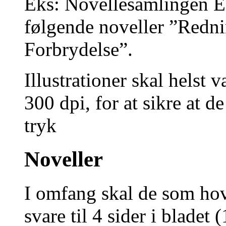
Eks: Novellesamlingen Ef
følgende noveller ”Redn
Forbrydelse”.
Illustrationer skal helst
300 dpi, for at sikre at d
tryk
Noveller
I omfang skal de som hov
svare til 4 sider i bladet