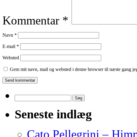
Kommentar
*
Navn
*
E-mail
*
Websted
Gem mit navn, mail og websted i denne browser til næste gang j
Søg
efter:
Seneste indlæg
Cato Pellegrini – Him