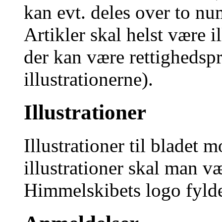
kan evt. deles over to nu
Artikler skal helst være
der kan være rettighedsp
illustrationerne).
Illustrationer
Illustrationer til bladet
illustrationer skal man 
Himmelskibets logo fylder