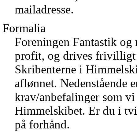
mailadresse.
Formalia
Foreningen Fantastik og
profit, og drives frivillig
Skribenterne i Himmelskib
aflønnet. Nedenstående er
krav/anbefalinger som vi h
Himmelskibet. Er du i tv
på forhånd.