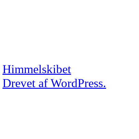
Himmelskibet
Drevet af WordPress.