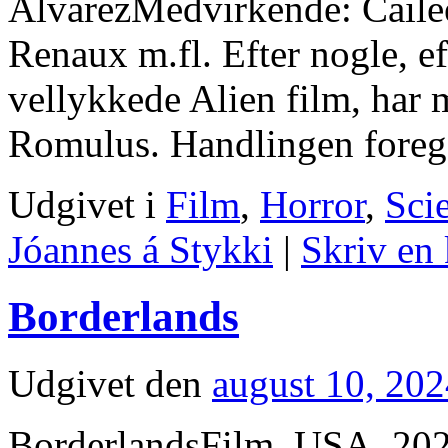
AlvarezMedvirkende: Caile
Renaux m.fl. Efter nogle, e
vellykkede Alien film, har 
Romulus. Handlingen fore
Udgivet i
Film
,
Horror
,
Sci
Jóannes á Stykki
|
Skriv en
Borderlands
Udgivet den
august 10, 20
BorderlandsFilm, USA, 2024