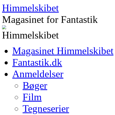
Hop
Himmelskibet
til
indhold
Magasinet for Fantastik
Magasinet Himmelskibet
Fantastik.dk
Anmeldelser
Bøger
Film
Tegneserier