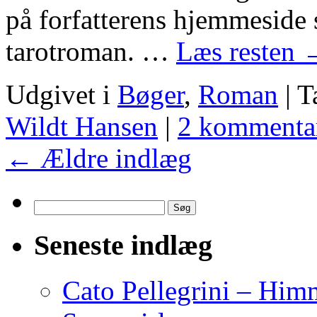
på forfatterens hjemmeside 
tarotroman. …
Læs resten
Udgivet i
Bøger
,
Roman
|
T
Wildt Hansen
|
2 kommenta
←
Ældre indlæg
Søg
efter:
Seneste indlæg
Cato Pellegrini – Him