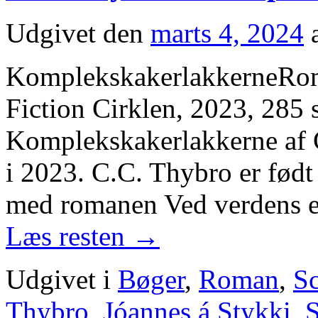
Udgivet den
marts 4, 2024
KomplekskakerlakkerneRom
Fiction Cirklen, 2023, 285
Komplekskakerlakkerne af
i 2023. C.C. Thybro er født
med romanen Ved verdens e
Læs resten
→
Udgivet i
Bøger
,
Roman
,
Sc
Thybro
,
Jóannes á Stykki
,
S