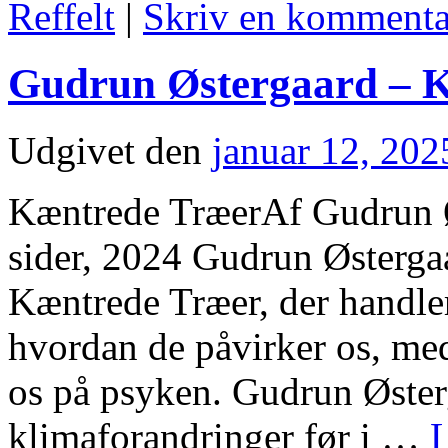
Reffelt
|
Skriv en kommenta
Gudrun Østergaard – 
Udgivet den
januar 12, 202
Kæntrede TræerAf Gudrun Ø
sider, 2024 Gudrun Østerga
Kæntrede Træer, der handle
hvordan de påvirker os, me
os på psyken. Gudrun Øster
klimaforandringer før i …
L