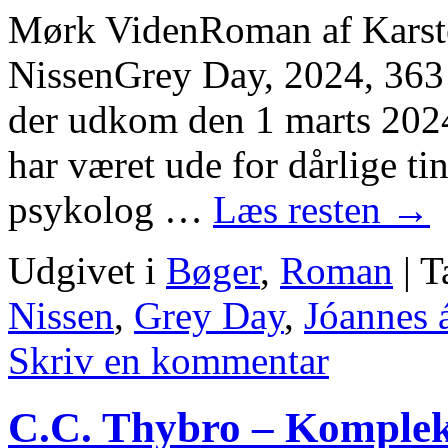
Mørk VidenRoman af Karst
NissenGrey Day, 2024, 363
der udkom den 1 marts 202
har været ude for dårlige tin
psykolog …
Læs resten
→
Udgivet i
Bøger
,
Roman
|
T
Nissen
,
Grey Day
,
Jóannes 
Skriv en kommentar
C.C. Thybro – Komple