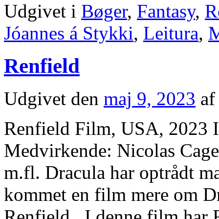
Udgivet i
Bøger
,
Fantasy
,
R
Jóannes á Stykki
,
Leitura
,
M
Renfield
Udgivet den
maj 9, 2023
af
Renfield Film, USA, 2023 I
Medvirkende: Nicolas Cage
m.fl. Dracula har optrådt m
kommet en film mere om Dr
Renfield. I denne film har