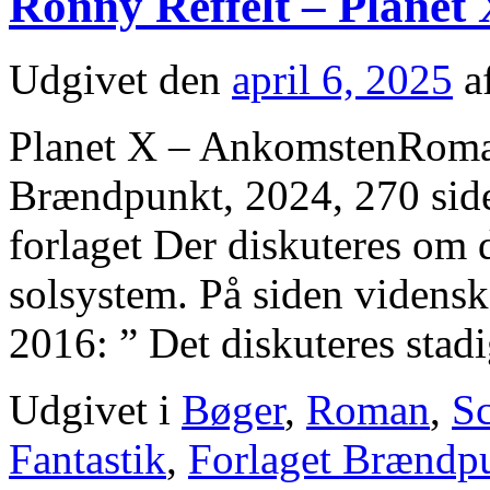
Ronny Reffelt – Planet
Udgivet den
april 6, 2025
a
Planet X – AnkomstenRoman
Brændpunkt, 2024, 270 side
forlaget Der diskuteres om d
solsystem. På siden videnska
2016: ” Det diskuteres sta
Udgivet i
Bøger
,
Roman
,
Sc
Fantastik
,
Forlaget Brændp