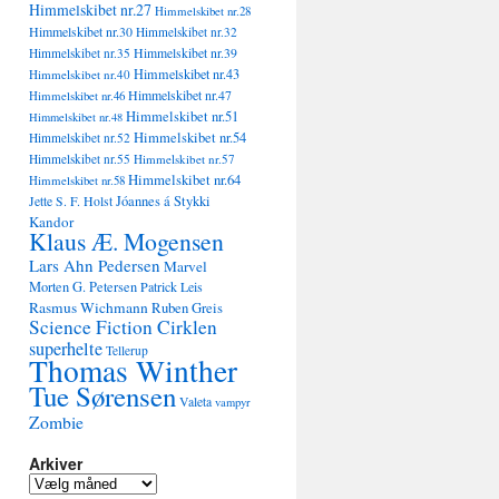
Himmelskibet nr.27
Himmelskibet nr.28
Himmelskibet nr.30
Himmelskibet nr.32
Himmelskibet nr.35
Himmelskibet nr.39
Himmelskibet nr.43
Himmelskibet nr.40
Himmelskibet nr.47
Himmelskibet nr.46
Himmelskibet nr.51
Himmelskibet nr.48
Himmelskibet nr.54
Himmelskibet nr.52
Himmelskibet nr.55
Himmelskibet nr.57
Himmelskibet nr.64
Himmelskibet nr.58
Jóannes á Stykki
Jette S. F. Holst
Kandor
Klaus Æ. Mogensen
Lars Ahn Pedersen
Marvel
Morten G. Petersen
Patrick Leis
Rasmus Wichmann
Ruben Greis
Science Fiction Cirklen
superhelte
Tellerup
Thomas Winther
Tue Sørensen
Valeta
vampyr
Zombie
Arkiver
Arkiver