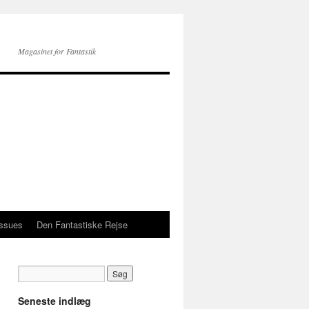
Magasinet for Fantastik
issues
Den Fantastiske Rejse
Seneste indlæg