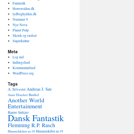
Fantastik
Horrorsiden.dk
lydboghylden.dk
Nummer 9
Nye Nova
Planet Pulp
Skræk og rædsel
Superkultur
Meta
Log ind
Indlægsfeed
Kommentarfeed
WordPress.org
Tags
Andreas J. Søe
A. Silvestri
Anne Dencker Bædkel
Another World
Entertainment
Bjarne Sinkjær
Dansk Fantastik
Flemming R.P. Rasch
Himmelskibet nr.18
Himmelskibet nr.19