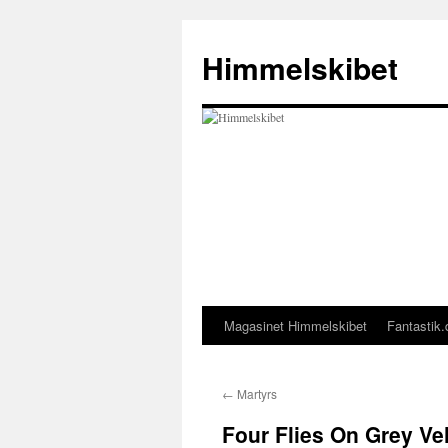
Hop
til
Himmelskibet
indhold
Magasinet Himmelskibet
Fantastik.
←
Martyrs
Four Flies On Grey Ve