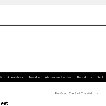
dk
Anmeldelser
Noveller
Abonnement og køb
Kontakt os
Back 
The Good, The Bad, The Weird
→
lvet