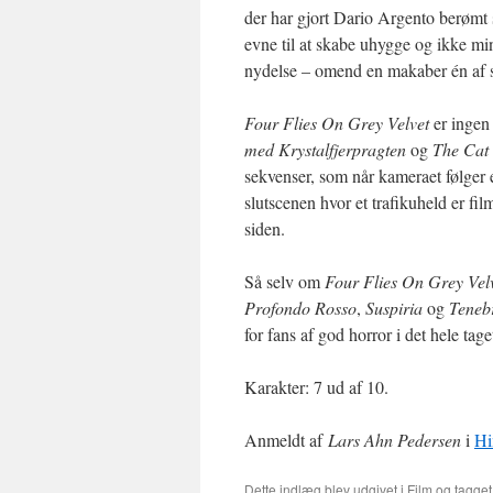
der har gjort Dario Argento berømt
evne til at skabe uhygge og ikke mi
nydelse – omend en makaber én af s
Four Flies On Grey Velvet
er ingen 
med Krystalfjerpragten
og
The Cat 
sekvenser, som når kameraet følger e
slutscenen hvor et trafikuheld er fi
siden.
Så selv om
Four Flies On Grey Vel
Profondo Rosso
,
Suspiria
og
Teneb
for fans af god horror i det hele tage
Karakter: 7 ud af 10.
Anmeldt af
Lars Ahn Pedersen
i
Hi
Dette indlæg blev udgivet i
Film
og tagge