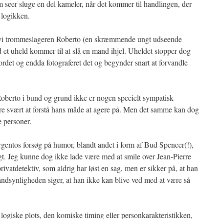
 seer sluge en del kameler, når det kommer til handlingen, der
 logikken.
vi trommeslageren Roberto (en skræmmende ungt udseende
et uheld kommer til at slå en mand ihjel. Uheldet stopper dog
ordet og endda fotograferet det og begynder snart at forvandle
Roberto i bund og grund ikke er nogen specielt sympatisk
ære svært at forstå hans måde at agere på. Men det samme kan dog
e personer.
rgentos forsøg på humor, blandt andet i form af Bud Spencer(!),
t. Jeg kunne dog ikke lade være med at smile over Jean-Pierre
ivatdetektiv, som aldrig har løst en sag, men er sikker på, at han
ndsynligheden siger, at han ikke kan blive ved med at være så
logiske plots, den komiske timing eller personkarakteristikken,