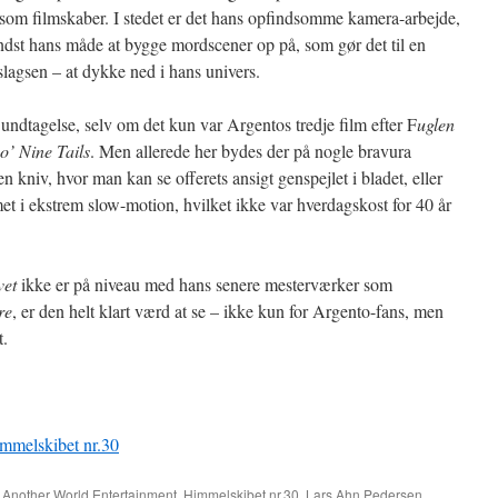
 som filmskaber. I stedet er det hans opfindsomme kamera-arbejde,
ndst hans måde at bygge mordscener op på, som gør det til en
lagsen – at dykke ned i hans univers.
undtagelse, selv om det kun var Argentos tredje film efter F
uglen
o’ Nine Tails
. Men allerede her bydes der på nogle bravura
n kniv, hvor man kan se offerets ansigt genspejlet i bladet, eller
lmet i ekstrem slow-motion, hvilket ikke var hverdagskost for 40 år
vet
ikke er på niveau med hans senere mesterværker som
re
, er den helt klart værd at se – ikke kun for Argento-fans, men
t.
mmelskibet nr.30
t
Another World Entertainment
,
Himmelskibet nr.30
,
Lars Ahn Pedersen
.