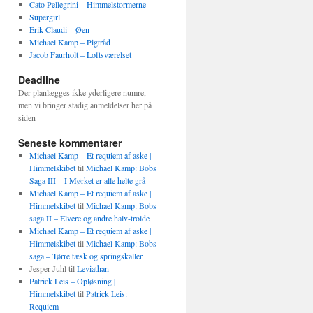
Cato Pellegrini – Himmelstormerne
Supergirl
Erik Claudi – Øen
Michael Kamp – Pigtråd
Jacob Faurholt – Loftsværelset
Deadline
Der planlægges ikke yderligere numre,
men vi bringer stadig anmeldelser her på
siden
Seneste kommentarer
Michael Kamp – Et requiem af aske |
Himmelskibet
til
Michael Kamp: Bobs
Saga III – I Mørket er alle helte grå
Michael Kamp – Et requiem af aske |
Himmelskibet
til
Michael Kamp: Bobs
saga II – Elvere og andre halv-trolde
Michael Kamp – Et requiem af aske |
Himmelskibet
til
Michael Kamp: Bobs
saga – Tørre tæsk og springskaller
Jesper Juhl
til
Leviathan
Patrick Leis – Opløsning |
Himmelskibet
til
Patrick Leis:
Requiem