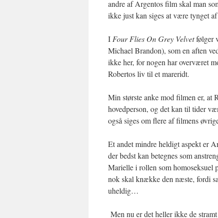
andre af Argentos film skal man som
ikke just kan siges at være tynget af
I
Four Flies On Grey Velvet
følger 
Michael Brandon), som en aften ved 
ikke her, for nogen har overværet m
Robertos liv til et mareridt.
Min største anke mod filmen er, at 
hovedperson, og det kan til tider v
også siges om flere af filmens øvrig
Et andet mindre heldigt aspekt er A
der bedst kan betegnes som anstreng
Marielle i rollen som homoseksuel pr
nok skal knække den næste, fordi sa
uheldig…
Men nu er det heller ikke de stramt 