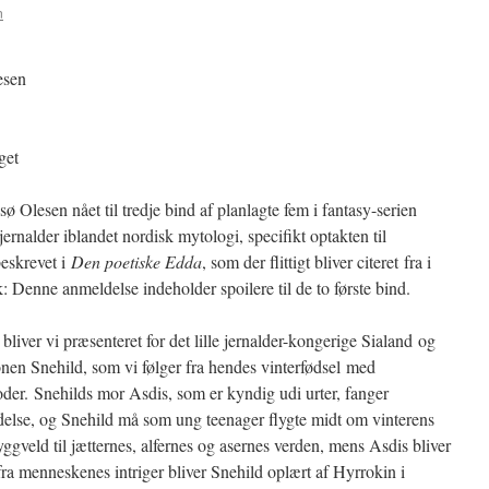
n
esen
get
Olesen nået til tredje bind af planlagte fem i fantasy-serien
ernalder iblandet nordisk mytologi, specifikt optakten til
eskrevet i
Den poetiske Edda
, som der flittigt bliver citeret fra i
 Denne anmeldelse indeholder spoilere til de to første bind.
, bliver vi præsenteret for det lille jernalder-kongerige Sialand og
n Snehild, som vi følger fra hendes vinterfødsel med
er. Snehilds mor Asdis, som er kyndig udi urter, fanger
else, og Snehild må som ung teenager flygte midt om vinterens
gveld til jætternes, alfernes og asernes verden, mens Asdis bliver
fra menneskenes intriger bliver Snehild oplært af Hyrrokin i