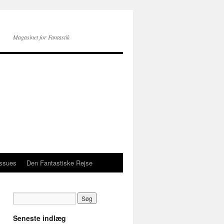
Magasinet for Fantastik
issues
Den Fantastiske Rejse
Seneste indlæg