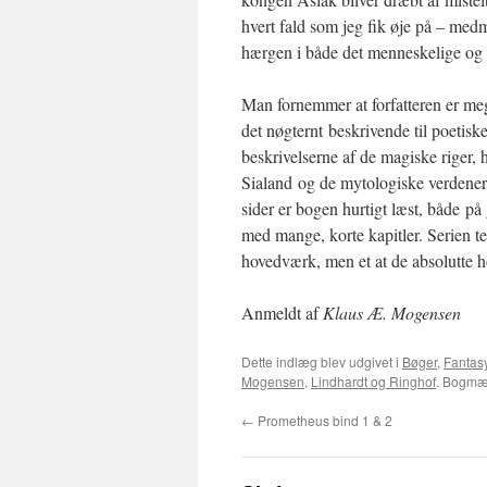
hvert fald som jeg fik øje på – me
hærgen i både det menneskelige og 
Man fornemmer at forfatteren er meg
det nøgternt beskrivende til poetisk
beskrivelserne af de magiske riger,
Sialand og de mytologiske verdener,
sider er bogen hurtigt læst, både på
med mange, korte kapitler. Serien t
hovedværk, men et at de absolutte 
Anmeldt af
Klaus Æ. Mogensen
Dette indlæg blev udgivet i
Bøger
,
Fantas
Mogensen
,
Lindhardt og Ringhof
. Bogm
←
Prometheus bind 1 & 2