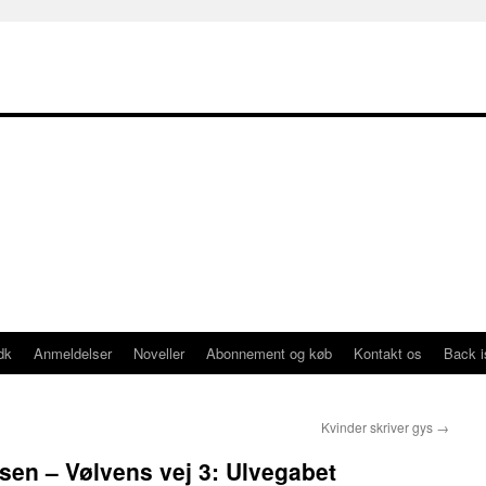
dk
Anmeldelser
Noveller
Abonnement og køb
Kontakt os
Back 
Kvinder skriver gys
→
en – Vølvens vej 3: Ulvegabet