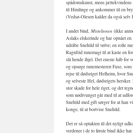
spådomskunst, mens jættekvindens u
til Himlinge og ankommer til en bryl
(Vedsø-Olesen kalder da også selv 
I andet bind,
Misteltenen
(ikke anme
Aslaks elskerinde og har opnået en 
udråbe Snehild til vølve; en rolle m
Ragnfrid runemagi til at kaste en f
slå hende ihjel. Det eneste håb for v
og opsøge runemesteren Faxe, som k
rejse til dødsriget Helheim, hvor S
og selveste Hel, dødsrigets hersker
stor skade for hele riget, og det teg
som nødtvunget går med til at udfor
Snehild med gift sørger for at han 
konge, til at bortvise Snehild.
Det er så optakten til det nyligt ud
verdener i de to første bind ikke ha