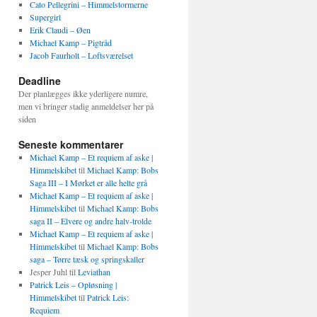
Cato Pellegrini – Himmelstormerne
Supergirl
Erik Claudi – Øen
Michael Kamp – Pigtråd
Jacob Faurholt – Loftsværelset
Deadline
Der planlægges ikke yderligere numre,
men vi bringer stadig anmeldelser her på
siden
Seneste kommentarer
Michael Kamp – Et requiem af aske |
Himmelskibet
til
Michael Kamp: Bobs
Saga III – I Mørket er alle helte grå
Michael Kamp – Et requiem af aske |
Himmelskibet
til
Michael Kamp: Bobs
saga II – Elvere og andre halv-trolde
Michael Kamp – Et requiem af aske |
Himmelskibet
til
Michael Kamp: Bobs
saga – Tørre tæsk og springskaller
Jesper Juhl
til
Leviathan
Patrick Leis – Opløsning |
Himmelskibet
til
Patrick Leis:
Requiem