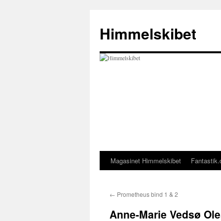
Hop
til
Himmelskibet
indhold
Magasinet Himmelskibet
Fantastik.
←
Prometheus bind 1 & 2
Anne-Marie Vedsø Oles