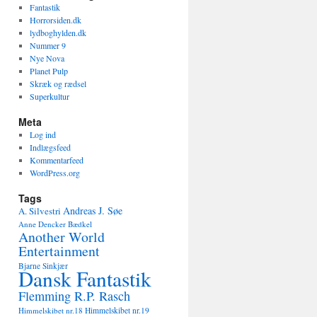
Fantastik
Horrorsiden.dk
lydboghylden.dk
Nummer 9
Nye Nova
Planet Pulp
Skræk og rædsel
Superkultur
Meta
Log ind
Indlægsfeed
Kommentarfeed
WordPress.org
Tags
Andreas J. Søe
A. Silvestri
Anne Dencker Bædkel
Another World
Entertainment
Bjarne Sinkjær
Dansk Fantastik
Flemming R.P. Rasch
Himmelskibet nr.18
Himmelskibet nr.19