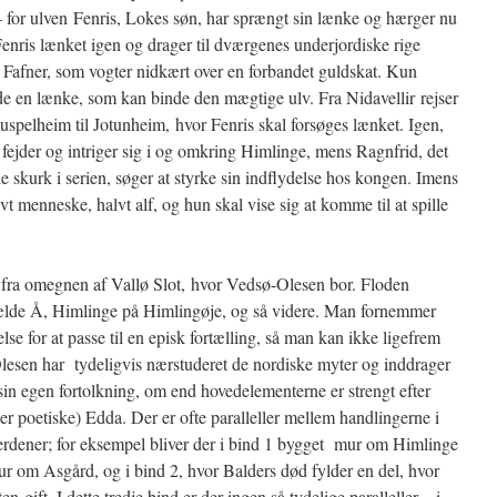
 – for ulven Fenris, Lokes søn, har sprængt sin lænke og hærger nu
 Fenris lænket igen og drager til dværgenes underjordiske rige
n Fafner, som vogter nidkært over en forbandet guldskat. Kun
 en lænke, som kan binde den mægtige ulv. Fra Nidavellir rejser
spelheim til Jotunheim, hvor Fenris skal forsøges lænket. Igen,
 fejder og intriger sig i og omkring Himlinge, mens Ragnfrid, det
 skurk i serien, søger at styrke sin indflydelse hos kongen. Imens
vt menneske, halvt alf, og hun skal vise sig at komme til at spille
n fra omegnen af Vallø Slot, hvor Vedsø-Olesen bor. Floden
vælde Å, Himlinge på Himlingøje, og så videre. Man fornemmer
else for at passe til en episk fortælling, så man kan ikke ligefrem
-Olesen har tydeligvis nærstuderet de nordiske myter og inddrager
sin egen fortolkning, om end hovedelementerne er strengt efter
ler poetiske) Edda. Der er ofte paralleller mellem handlingerne i
rdener; for eksempel bliver der i bind 1 bygget mur om Himlinge
ur om Asgård, og i bind 2, hvor Balders død fylder en del, hvor
-gift. I dette tredje bind er der ingen så tydelige paralleller – i