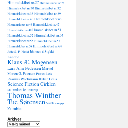
Himmelskibet nr.27
Himmelskibet nr.28
Himmelskibet nr.30
Himmelskibet nr.32
Himmelskibet nr.35
Himmelskibet nr.39
Himmelskibet nr.43
Himmelskibet nr.40
Himmelskibet nr.47
Himmelskibet nr.46
Himmelskibet nr.51
Himmelskibet nr.48
Himmelskibet nr.54
Himmelskibet nr.52
Himmelskibet nr.55
Himmelskibet nr.57
Himmelskibet nr.64
Himmelskibet nr.58
Jóannes á Stykki
Jette S. F. Holst
Kandor
Klaus Æ. Mogensen
Lars Ahn Pedersen
Marvel
Morten G. Petersen
Patrick Leis
Rasmus Wichmann
Ruben Greis
Science Fiction Cirklen
superhelte
Tellerup
Thomas Winther
Tue Sørensen
Valeta
vampyr
Zombie
Arkiver
Arkiver