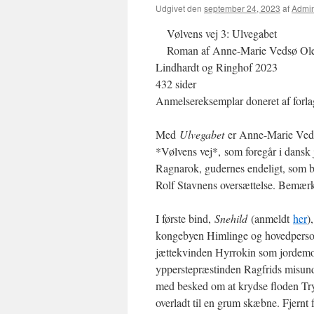
Udgivet den
september 24, 2023
af
Admi
Vølvens vej 3: Ulvegabet
Roman af Anne-Marie Vedsø Ol
Lindhardt og Ringhof 2023
432 sider
Anmelsereksemplar doneret af forla
Med
Ulvegabet
er Anne-Marie Vedsø 
*Vølvens vej*, som foregår i dansk j
Ragnarok, gudernes endeligt, som b
Rolf Stavnens oversættelse. Bemærk:
I første bind,
Snehild
(anmeldt
her
)
kongebyen Himlinge og hovedpersone
jættekvinden Hyrrokin som jordemod
ypperstepræstinden Ragfrids misund
med besked om at krydse floden Tryg
overladt til en grum skæbne. Fjernt 