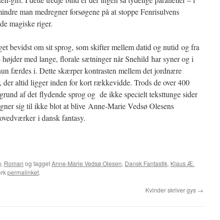
dmindre man medregner forsøgene på at stoppe Fenrisulvens
de magiske riger.
et bevidst om sit sprog, som skifter mellem datid og nutid og fra
e højder med lange, florale sætninger når Snehild har syner og i
 hun færdes i. Dette skærper kontrasten mellem det jordnære
 der altid ligger inden for kort rækkevidde. Trods de over 400
 grund af det flydende sprog og de ikke specielt teksttunge sider
egner sig til ikke blot at blive Anne-Marie Vedsø Olesens
hovedværker i dansk fantasy.
y
,
Roman
og tagget
Anne-Marie Vedsø Olesen
,
Dansk Fantastik
,
Klaus Æ.
ærk
permalinket
.
Kvinder skriver gys
→