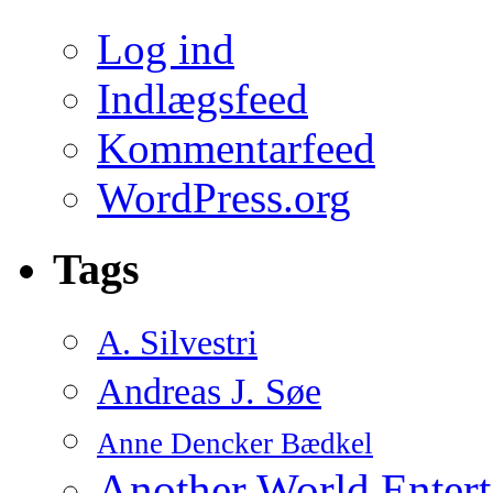
Log ind
Indlægsfeed
Kommentarfeed
WordPress.org
Tags
A. Silvestri
Andreas J. Søe
Anne Dencker Bædkel
Another World Enter