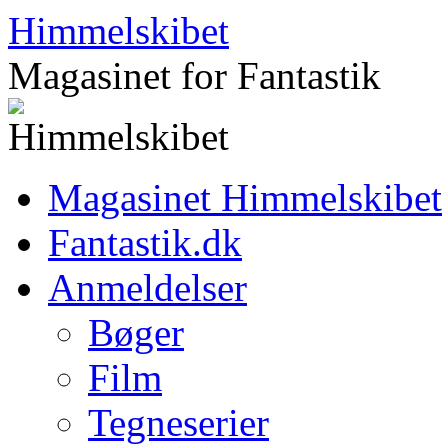
Hop
Himmelskibet
til
indhold
Magasinet for Fantastik
Magasinet Himmelskibet
Fantastik.dk
Anmeldelser
Bøger
Film
Tegneserier