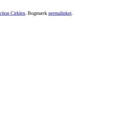
ction Cirklen
. Bogmærk
permalinket
.