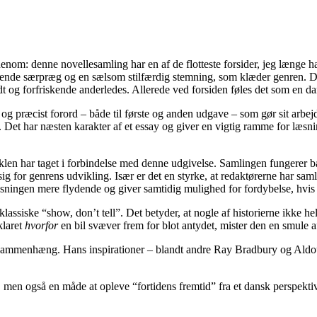
nom: denne novellesamling har en af de flotteste forsider, jeg længe h
askende særpræg og en sælsom stilfærdig stemning, som klæder genren. D
endt og forfriskende anderledes. Allerede ved forsiden føles det som en d
t og præcist forord – både til første og anden udgave – som gør sit arbej
Det har næsten karakter af et essay og giver en vigtig ramme for læsnin
Cirklen har taget i forbindelse med denne udgivelse. Samlingen fungerer b
r sig for genrens udvikling. Især er det en styrke, at redaktørerne har sa
læsningen mere flydende og giver samtidig mulighed for fordybelse, hvis
et klassiske “show, don’t tell”. Det betyder, at nogle af historierne ikke h
klaret
hvorfor
en bil svæver frem for blot antydet, mister den en smule af
ansk sammenhæng. Hans inspirationer – blandt andre Ray Bradbury og Al
, men også en måde at opleve “fortidens fremtid” fra et dansk perspektiv