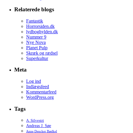
Relaterede blogs
Fantastik
Horrorsiden.dk
lydboghylden.dk
Nummer 9
Nye Nova
Planet Pulp
Skræk og rædsel
Superkultur
Meta
Log ind
Indlægsfeed
Kommentarfeed
WordPress.org
Tags
A. Silvestri
Andreas J. Søe
Anne Dencker Bædkel