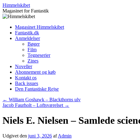
Hop
Himmelskibet
til
Magasinet for Fantastik
indhold
Magasinet Himmelskibet
Fantastik.dk
Anmeldelser
Bøger
Film
Tegneserier
Zines
Noveller
Abonnement og køb
Kontakt os
Back issues
Den Fantastiske Rejse
←
William Goshawk – Blackthorns ulv
Jacob Faurholt – Loftsværelset
→
Niels E. Nielsen – Samlede scienc
Udgivet den
juni 3, 2026
af
Admin