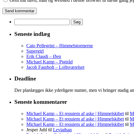
Gem mit navn, mail og websted i denne browser til næste gang j
Søg
efter:
Seneste indlæg
Cato Pellegrini – Himmelstormerne
Supergirl
Erik Claudi – Øen
Michael Kamp – Pigtråd
Jacob Faurholt – Loftsværelset
Deadline
Der planlægges ikke yderligere numre, men vi bringer stadig an
Seneste kommentarer
Michael Kamp – Et requiem af aske | Himmelskibet
til
Mi
Michael Kamp – Et requiem af aske | Himmelskibet
til
Mi
Michael Kamp – Et requiem af aske | Himmelskibet
til
Mi
Jesper Juhl
til
Leviathan