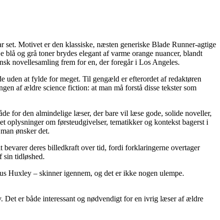
ar set. Motivet er den klassiske, næsten generiske Blade Runner-agtige
e blå og grå toner brydes elegant af varme orange nuancer, blandt
ansk novellesamling frem for en, der foregår i Los Angeles.
de uden at fylde for meget. Til gengæld er efterordet af redaktøren
gen af ældre science fiction: at man må forstå disse tekster som
åde for den almindelige læser, der bare vil læse gode, solide noveller,
mlet oplysninger om førsteudgivelser, tematikker og kontekst bagerst i
 man ønsker det.
elt bevarer deres billedkraft over tid, fordi forklaringerne overtager
 sin tidløshed.
dous Huxley – skinner igennem, og det er ikke nogen ulempe.
. Det er både interessant og nødvendigt for en ivrig læser af ældre