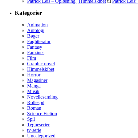
Patrick Leis – Opløsning | Himmelskibet
til
Patrick Leis
Kategorier
Animation
Antologi
Bøger
Faglitteratur
Fantasy
Fanzines
Film
Graphic novel
Himmelskibet
Horror
Magasiner
Manga
Musik
Novellesamling
Rollespil
Roman
Science Fiction
Spil
Tegneserier
tv-serie
Uncategorized