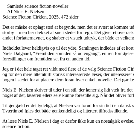
Samlede science fiction-noveller
Af Niels E. Nielsen
Science Fiction Cirklen, 2025, 472 sider
Det er måske et oplagt sted at begynde, men det er svært at komme ude
storby – men her dækket af sne i stedet for regn. Det giver et overr
andet i forfatternavnet, og skaber et visuelt udtryk, der både er velk
Indholdet lever heldigvis op til det ydre. Samlingen indledes af et kor
Niels Dalgaard, “Fremtiden som den så ud engang”, en ren fornøjelse. 
forestillinger om fremtiden set fra en anden tid.
Jeg er i det hele taget ret vildt med flere af de valg Science Fiction 
og for den mere litteraturhistorisk interesserede læser, der interessere
bogen i stedet for at placere dem foran hver enkelt novelle. Det gør 
Niels E. Nielsen skriver til tider i en stil, der læner sig lidt væk fra d
noget af det, læseren ellers selv kunne forestille sig. Når det bliver for
Til gengæld er det tydeligt, at Nielsen var forud for sin tid i en d
Tværtimod føles det både genkendeligt og litterært tilfredsstillende.
At læse Niels E. Nielsen i dag er derfor ikke kun en nostalgisk øvelse
science fiction.