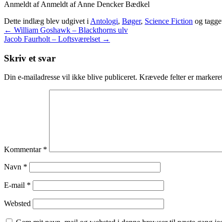
Anmeldt af Anmeldt af Anne Dencker Bædkel
Dette indlæg blev udgivet i
Antologi
,
Bøger
,
Science Fiction
og tagge
←
William Goshawk – Blackthorns ulv
Jacob Faurholt – Loftsværelset
→
Skriv et svar
Din e-mailadresse vil ikke blive publiceret.
Krævede felter er marker
Kommentar
*
Navn
*
E-mail
*
Websted