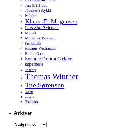
Himmelskibet nr.64
Jette S. F. Holst
Jóannes á Stykki
Kandor
Klaus Æ. Mogensen
Lars Ahn Pedersen
Marvel
Morten G. Petersen
Patrick Leis
Rasmus Wichmann
Ruben Greis
Science Fiction Cirklen
superhelte
Tellerup
Thomas Winther
Tue Sørensen
Valeta
vampyr
Zombie
Arkiver
Arkiver