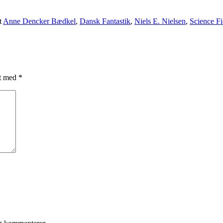
t
Anne Dencker Bædkel
,
Dansk Fantastik
,
Niels E. Nielsen
,
Science Fi
et med
*