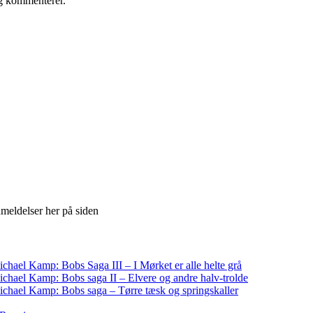
eg kommenterer.
meldelser her på siden
chael Kamp: Bobs Saga III – I Mørket er alle helte grå
chael Kamp: Bobs saga II – Elvere og andre halv-trolde
chael Kamp: Bobs saga – Tørre tæsk og springskaller