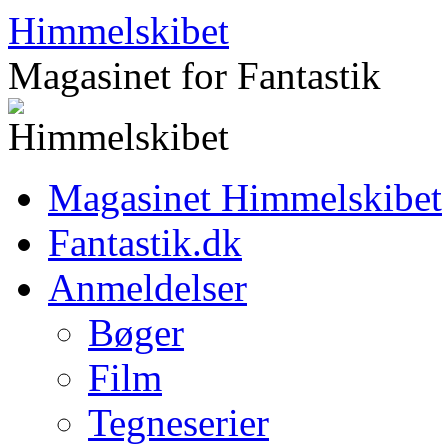
Hop
Himmelskibet
til
indhold
Magasinet for Fantastik
Magasinet Himmelskibet
Fantastik.dk
Anmeldelser
Bøger
Film
Tegneserier