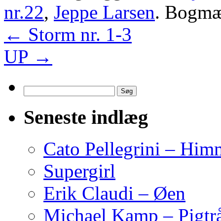
nr.22
,
Jeppe Larsen
. Bogm
←
Storm nr. 1-3
UP
→
Søg
efter:
Seneste indlæg
Cato Pellegrini – Him
Supergirl
Erik Claudi – Øen
Michael Kamp – Pigtr