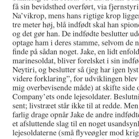
få sin bevidsthed overført, via fjernstyri
Na’vikrop, mens hans rigtige krop ligge
tre meter høj, blå indfødt skal han spio
og det gør han. De indfødte beslutter ud
optage ham i deres stamme, selvom de n
finde på sådan noget. Jake, en lidt enfol
marinesoldat, bliver forelsket i sin indf
Neytiri, og beslutter så (jeg har igen lyst 
videre forklaring”, for udviklingen blev 
mig overbevisende måde) at skifte sid
Company’ets onde lejesoldater. Beslut
sent; livstræet står ikke til at redde. M
farlig drage opnår Jake de andre indfødte
et afsluttende slag til en noget usandsynl
lejesoldaterne (små flyveøgler mod krig