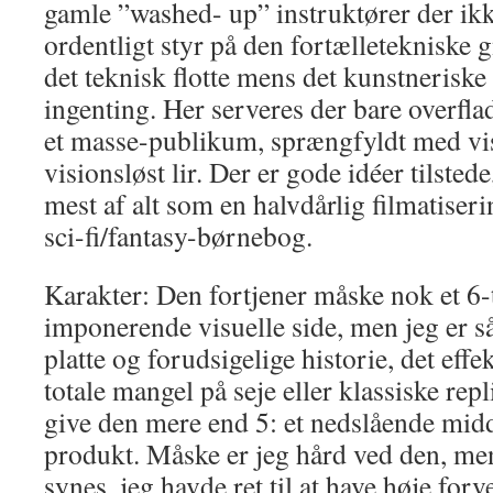
gamle ”washed- up” instruktører der ik
ordentligt styr på den fortælletekniske 
det teknisk flotte mens det kunstneriske 
ingenting. Her serveres der bare overfla
et masse-publikum, sprængfyldt med vis
visionsløst lir. Der er gode idéer tilsted
mest af alt som en halvdårlig filmatiseri
sci-fi/fantasy-børnebog.
Karakter: Den fortjener måske nok et 6-t
imponerende visuelle side, men jeg er så
platte og forudsigelige historie, det eff
totale mangel på seje eller klassiske repl
give den mere end 5: et nedslående mi
produkt. Måske er jeg hård ved den, men
synes, jeg havde ret til at have høje for