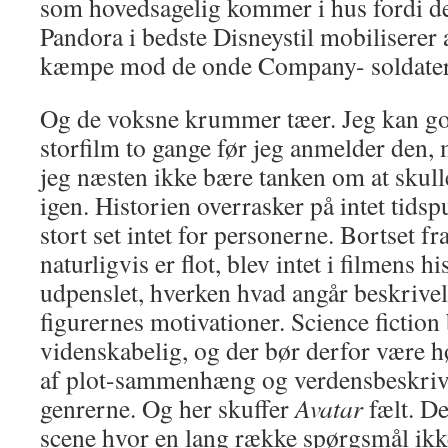
som hovedsagelig kommer i hus fordi de
Pandora i bedste Disneystil mobiliserer a
kæmpe mod de onde Company- soldater!
Og de voksne krummer tæer. Jeg kan god
storfilm to gange før jeg anmelder den, 
jeg næsten ikke bære tanken om at skul
igen. Historien overrasker på intet tids
stort set intet for personerne. Bortset fr
naturligvis er flot, blev intet i filmens hi
udpenslet, hverken hvad angår beskrivels
figurernes motivationer. Science fiction
videnskabelig, og der bør derfor være hø
af plot-sammenhæng og verdensbeskrive
genrerne. Og her skuffer
Avatar
fælt. De
scene hvor en lang række spørgsmål ikk