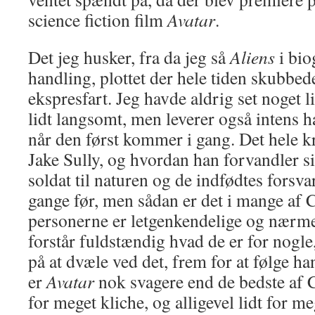
science fiction film
Avatar
.
Det jeg husker, fra da jeg så
Aliens
i bio
handling, plottet der hele tiden skubbed
ekspresfart. Jeg havde aldrig set noget 
lidt langsomt, men leverer også intens 
når den først kommer i gang. Det hele k
Jake Sully, og hvordan han forvandler s
soldat til naturen og de indfødtes forsva
gange før, men sådan er det i mange af
personerne er letgenkendelige og nærme
forstår fuldstændig hvad de er for nogle,
på at dvæle ved det, frem for at følge h
er
Avatar
nok svagere end de bedste af 
for meget kliche, og alligevel lidt for m