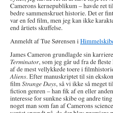
Camerons kernepublikum – havde ret til 
bedre sammenskruet historie. Det er fint
var en fed film, men jeg kan ikke karak
end årtiets skuffelse.
Anmeldt af Tue Sørensen i
Himmelskibe
James Cameron grundlagde sin karrier
Terminator
, som jeg går ud fra de fleste
af de mest vellykkede toere i filmhistor
Aliens
. Efter manuskriptet til sin eksk
film
Strange Days
, så vi ikke så meget t
fiction genren – han fik af en eller ande
interesse for sunkne skibe og andre ting 
noget man som fan af Camerons science 
ventet spændt på, da der blev premiere