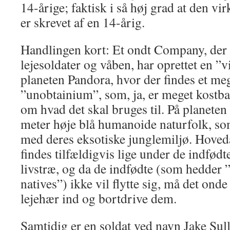
14-årige; faktisk i så høj grad at den v
er skrevet af en 14-årig.
Handlingen kort: Et ondt Company, der 
lejesoldater og våben, har oprettet en ”
planeten Pandora, hvor der findes et meg
”unobtainium”, som, ja, er meget kostba
om hvad det skal bruges til. På planeten
meter høje blå humanoide naturfolk, so
med deres eksotiske junglemiljø. Hove
findes tilfældigvis lige under de indf
livstræ, og da de indfødte (som hedder ”
natives”) ikke vil flytte sig, må det on
lejehær ind og bortdrive dem.
Samtidig er en soldat ved navn Jake Sully