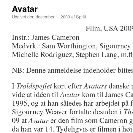
Avatar
Udgivet den
december 1, 2009
af
Spritt
Film, USA 2009
Instr.: James Cameron
Medvrk.: Sam Worthington, Sigourney 
Michelle Rodriguez, Stephen Lang, m.fl
NB: Denne anmeldelse indeholder bitte
I
Troldspejlet
kort efter
Avatars
danske p
vide at idéen til
Avatar
kom til James Ca
1995, og at han således har arbejdet på f
Sigourney Weaver fortalte desuden i
Th
09 at
Avatar
er den film som Cameron ger
da han var 14. Tydeligvis er filmen i høj 