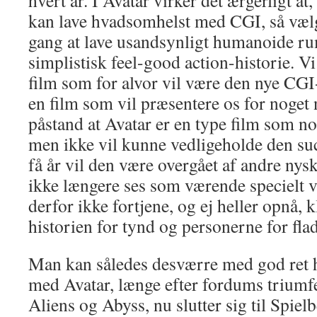
hvert år. I Avatar virker det ærgerligt a
kan lave hvadsomhelst med CGI, så væl
gang at lave usandsynligt humanoide ru
simplistisk feel-good action-historie. Vi
film som for alvor vil være den nye CG
en film som vil præsentere os for noget 
påstand at Avatar er en type film som no
men ikke vil kunne vedligeholde den suc
få år vil den være overgået af andre ny
ikke længere ses som værende specielt v
derfor ikke fortjene, og ej heller opnå, k
historien for tynd og personerne for fla
Man kan således desværre med god ret
med Avatar, længe efter fordums triumf
Aliens og Abyss, nu slutter sig til Spie