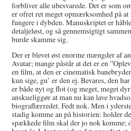
forbliver alle ubesvarede. Det er som o
er ofret ret meget opmærksomhed på at få
fungere i dybden. Manuskriptet er håblø
detaljeløst, og så gennemsigtigt samme
burde skamme sig.
Der er blevet øst enorme mængder af an
Avatar; mange påstår at det er en ”Ople
en film, at den er cinematisk banebrydend
kun sige, gu’ er den ej. Bevares, den h
er både nyt og flot (og meget, meget dyr
anskueliggør at man nu kan lave hvadso
biograflærredet. Fedt nok. Men i yders
stadig komme an på historien: holder de
spækkede film skal der jo nok komme; 