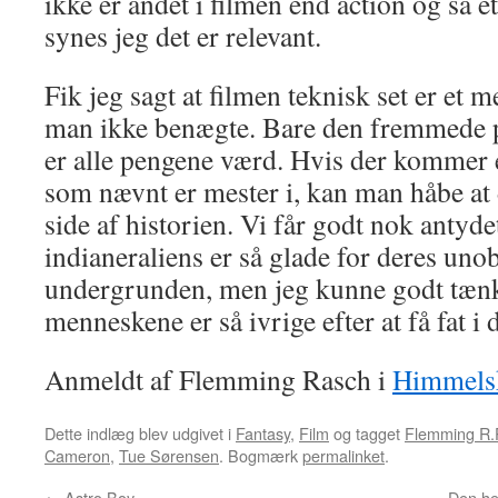
ikke er andet i filmen end action og så e
synes jeg det er relevant.
Fik jeg sagt at filmen teknisk set er et
man ikke benægte. Bare den fremmede pl
er alle pengene værd. Hvis der kommer
som nævnt er mester i, kan man håbe at 
side af historien. Vi får godt nok antyd
indianeraliens er så glade for deres uno
undergrunden, men jeg kunne godt tænk
menneskene er så ivrige efter at få fat i d
Anmeldt af Flemming Rasch i
Himmelsk
Dette indlæg blev udgivet i
Fantasy
,
Film
og tagget
Flemming R.
Cameron
,
Tue Sørensen
. Bogmærk
permalinket
.
←
Astro Boy
Den he