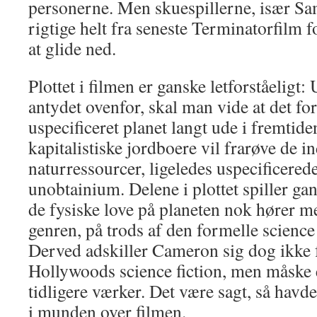
personerne. Men skuespillerne, især S
rigtige helt fra seneste Terminatorfilm fo
at glide ned.
Plottet i filmen er ganske letforståeligt
antydet ovenfor, skal man vide at det fo
uspecificeret planet langt ude i fremtid
kapitalistiske jordboere vil frarøve de i
naturressourcer, ligeledes uspecificerede
unobtainium. Delene i plottet spiller g
de fysiske love på planeten nok hører m
genren, på trods af den formelle science
Derved adskiller Cameron sig dog ikke fr
Hollywoods science fiction, men måske 
tidligere værker. Det være sagt, så havde
i munden over filmen.