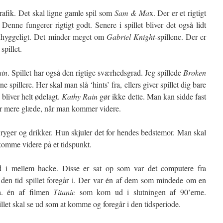
rafik. Det skal ligne gamle spil som
Sam & Ma
x. Der er et rigtigt
 Denne fungerer rigtigt godt. Senere i spillet bliver det også lidt
et uhyggeligt. Det minder meget om
Gabriel Knight
-spillene. Der er
pillet.
ain
. Spillet har også den rigtige sværhedsgrad. Jeg spillede
Broken
e spillere. Her skal man slå ‘hints’ fra, ellers giver spillet dig bare
 bliver helt ødelagt.
Kathy Rain
gør ikke dette. Man kan sidde fast
år mere glæde, når man kommer videre.
 ryger og drikker. Hun skjuler det for hendes bedstemor. Man skal
t komme videre på et tidspunkt.
d i mellem hacke. Disse er sat op som var det computere fra
 den tid spillet foregår i. Der var én af dem som mindede om en
a. én af filmen
Titanic
som kom ud i slutningen af 90’erne.
illet skal se ud som at komme og foregår i den tidsperiode.