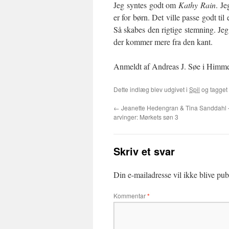
Jeg syntes godt om
Kathy Rain
. Je
er for børn. Det ville passe godt til
Så skabes den rigtige stemning. Jeg 
der kommer mere fra den kant.
Anmeldt af Andreas J. Søe i Himmel
Dette indlæg blev udgivet i
Spil
og tagget
←
Jeanette Hedengran & Tina Sanddahl 
arvinger: Mørkets søn 3
Skriv et svar
Din e-mailadresse vil ikke blive publ
Kommentar
*