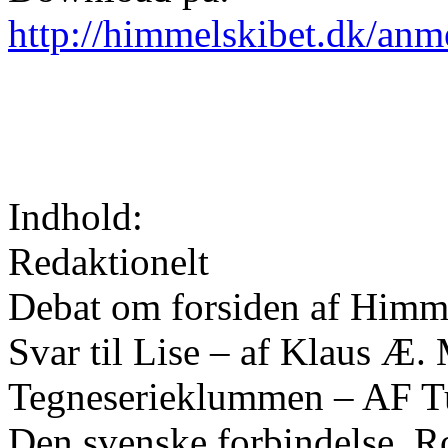
http://himmelskibet.dk/an
Indhold:
Redaktionelt
Debat om forsiden af Himme
Svar til Lise – af Klaus Æ
Tegneserieklummen – AF T
Den svenske forbindelse, Ro