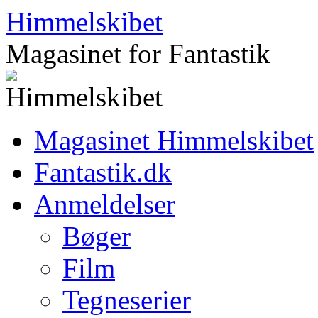
Hop
Himmelskibet
til
indhold
Magasinet for Fantastik
Magasinet Himmelskibet
Fantastik.dk
Anmeldelser
Bøger
Film
Tegneserier