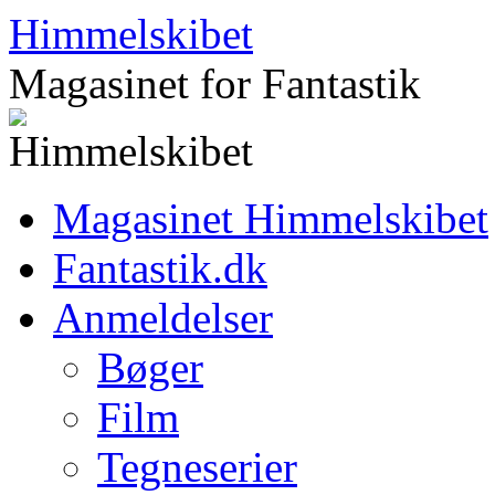
Hop
Himmelskibet
til
indhold
Magasinet for Fantastik
Magasinet Himmelskibet
Fantastik.dk
Anmeldelser
Bøger
Film
Tegneserier