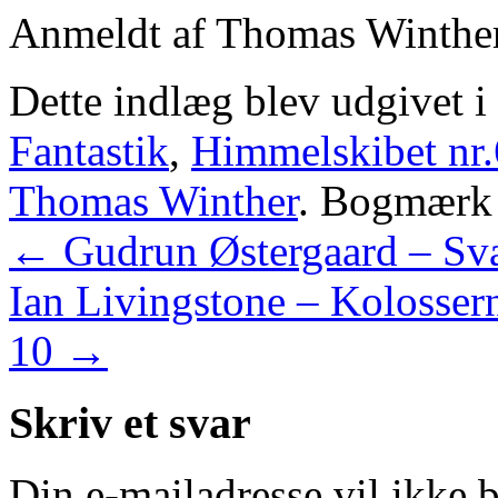
Anmeldt af Thomas Winther
Dette indlæg blev udgivet i
Fantastik
,
Himmelskibet nr
Thomas Winther
. Bogmær
←
Gudrun Østergaard – Sv
Ian Livingstone – Kolosser
10
→
Skriv et svar
Din e-mailadresse vil ikke b