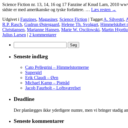
Science Fiction nr. 13, 14, 16 og 17 Fanzine af Knud Larn, 2010 www.
sidste er med amerikanske og tyske forfattere. …
Læs resten
→
Udgivet i
Fanzines
,
Magasiner
,
Science Fiction
|
Tagget
A. Silvestri
,
A
R.P. Rasch
,
Gudrun Østergaard
,
Helene Th. Svolgart
,
Himmelskibet n
Christiansen
,
Marianne Hansen
,
Marie W. Oscilowski
,
Martin Hjortl
Julius Larsen
|
2 kommentarer
Søg
efter:
Seneste indlæg
Cato Pellegrini – Himmelstormerne
Supergirl
Erik Claudi – Øen
Michael Kamp – Pigtråd
Jacob Faurholt – Loftsværelset
Deadline
Der planlægges ikke yderligere numre, men vi bringer stadig an
Seneste kommentarer