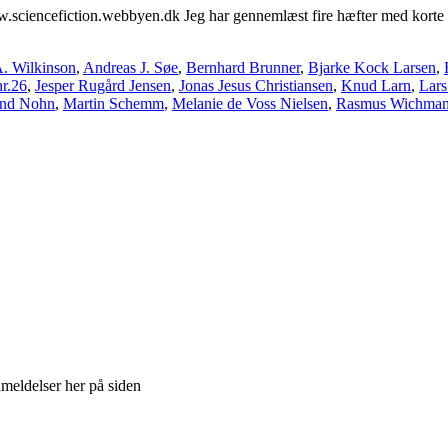
sciencefiction.webbyen.dk Jeg har gennemlæst fire hæfter med korte hi
. Wilkinson
,
Andreas J. Søe
,
Bernhard Brunner
,
Bjarke Kock Larsen
,
r.26
,
Jesper Rugård Jensen
,
Jonas Jesus Christiansen
,
Knud Larn
,
Lars
und Nohn
,
Martin Schemm
,
Melanie de Voss Nielsen
,
Rasmus Wichma
meldelser her på siden