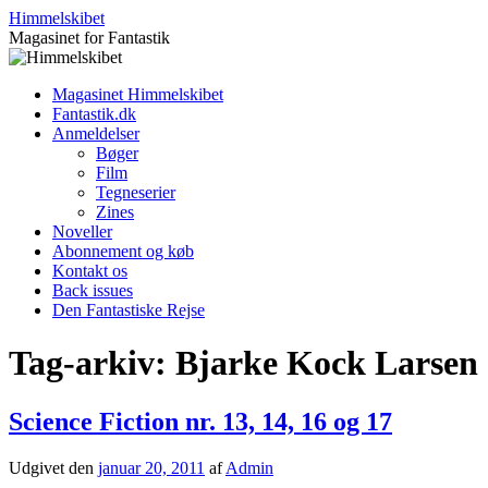
Hop
Himmelskibet
til
Magasinet for Fantastik
indhold
Magasinet Himmelskibet
Fantastik.dk
Anmeldelser
Bøger
Film
Tegneserier
Zines
Noveller
Abonnement og køb
Kontakt os
Back issues
Den Fantastiske Rejse
Tag-arkiv:
Bjarke Kock Larsen
Science Fiction nr. 13, 14, 16 og 17
Udgivet den
januar 20, 2011
af
Admin