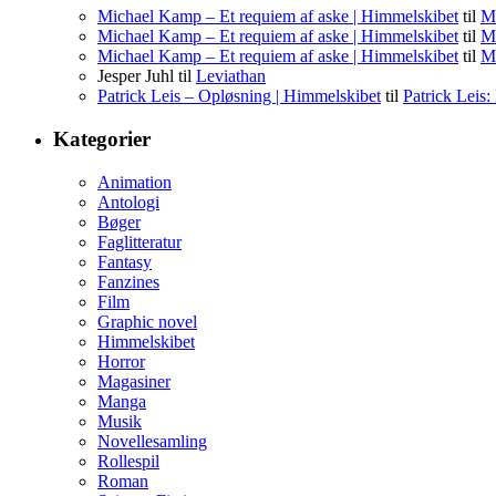
Michael Kamp – Et requiem af aske | Himmelskibet
til
Mi
Michael Kamp – Et requiem af aske | Himmelskibet
til
Mi
Michael Kamp – Et requiem af aske | Himmelskibet
til
Mi
Jesper Juhl
til
Leviathan
Patrick Leis – Opløsning | Himmelskibet
til
Patrick Leis
Kategorier
Animation
Antologi
Bøger
Faglitteratur
Fantasy
Fanzines
Film
Graphic novel
Himmelskibet
Horror
Magasiner
Manga
Musik
Novellesamling
Rollespil
Roman