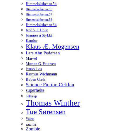
Himmelskibet nr.54
Himmelskibet nr.55
Himmelskibet nr.57
Himmelskibet nr.58
Himmelskibet nr.64
Jette S. F. Holst
Jóannes á Stykki
Kandor
Klaus Æ. Mogensen
Lars Ahn Pedersen
Marvel
Morten G. Petersen
Patrick Leis
Rasmus Wichmann
Ruben Greis
Science Fiction Cirklen
superhelte
Tellerup
Thomas Winther
Tue Sørensen
Valeta
vampyr
Zombie