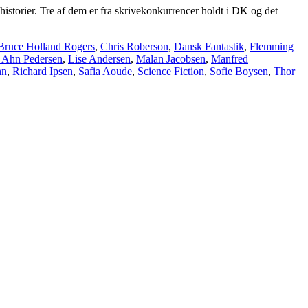
storier. Tre af dem er fra skrivekonkurrencer holdt i DK og det
Bruce Holland Rogers
,
Chris Roberson
,
Dansk Fantastik
,
Flemming
 Ahn Pedersen
,
Lise Andersen
,
Malan Jacobsen
,
Manfred
nn
,
Richard Ipsen
,
Safia Aoude
,
Science Fiction
,
Sofie Boysen
,
Thor