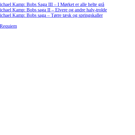
chael Kamp: Bobs Saga III – I Mørket er alle helte grå
chael Kamp: Bobs saga II – Elvere og andre halv-trolde
chael Kamp: Bobs saga – Tørre tæsk og springskaller
: Requiem