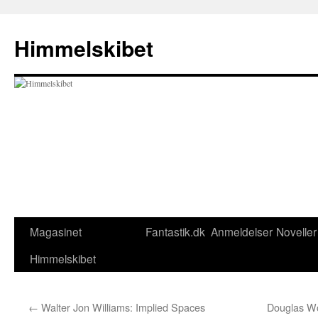
Hop
til
Himmelskibet
indhold
Magasinet
Fantastik.dk
Anmeldelser
Noveller
Himmelskibet
←
Walter Jon Williams: Implied Spaces
Douglas W