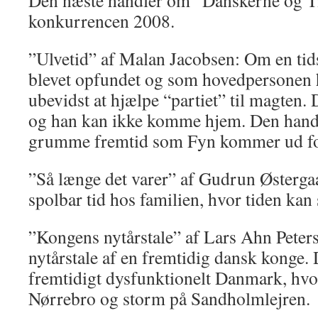
Den næste handler om “Danskerne og Ti
konkurrencen 2008.
”Ulvetid” af Malan Jacobsen: Om en ti
blevet opfundet og som hovedpersonen ha
ubevidst at hjælpe “partiet” til magten.
og han kan ikke komme hjem. Den hand
grumme fremtid som Fyn kommer ud fo
”Så længe det varer” af Gudrun Østerga
spolbar tid hos familien, hvor tiden kan
”Kongens nytårstale” af Lars Ahn Peters
nytårstale af en fremtidig dansk konge. 
fremtidigt dysfunktionelt Danmark, hvo
Nørrebro og storm på Sandholmlejren.