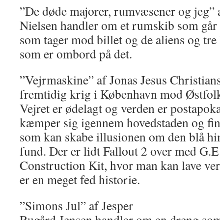
”De døde majorer, rumvæsener og jeg” 
Nielsen handler om et rumskib som går t
som tager mod billet og de aliens og tr
som er ombord på det.
”Vejrmaskine” af Jonas Jesus Christian
fremtidig krig i København mod Østfolk
Vejret er ødelagt og verden er post­apokal
kæmper sig igennem hovedstaden og fin
som kan skabe illusionen om den blå him
fund. Der er lidt Fallout 2 over med G.
Construction Kit, hvor man kan lave ver
er en meget fed historie.
”Simons Jul” af Jesper
Rugård Jensen handler om en dreng som