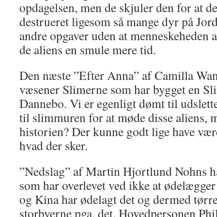
opdagelsen, men de skjuler den for at de 
destrueret ligesom så mange dyr på Jorde
andre opgaver uden at menneskeheden an
de aliens en smule mere tid.
Den næste ”Efter Anna” af Camilla Wan
væsener Slimerne som har bygget en S
Dannebo. Vi er egenligt dømt til udslett
til slimmuren for at møde disse aliens, m
historien? Der kunne godt lige have væ
hvad der sker.
”Nedslag” af Martin Hjortlund Nohns 
som har overlevet ved ikke at ødelægge
og Kina har ødelagt det og dermed tørre
storbyerne pga. det. Hovedpersonen Phili