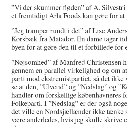
”Vi der skummer fløden” af A. Silvestri
et fremtidigt Arla Foods kan gøre for at
”Jeg tramper rundt i det” af Lise Ande
Korsbæk fra Matador. En dame tager tid
byen for at gøre den til et forbillede fo
”Nøjsomhed” af Manfred Christensen ha
gennem en parallel virkelighed og om at
parti mod ekstremistpartiet, så det ikke 
se at den, ”Ulvetid” og ”Nedslag” og ”
handler om forskellige københavneres f
Folkeparti. I ”Nedslag” er der også no
det ville en Nordsjællænder ikke tænke s
være anderledes, hvis jeg skulle skrive 