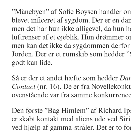
”Månebyen” af Sofie Boysen handler o
blevet inficeret af sygdom. Der er en d
men det har hun ikke alligevel, da hun h
luftrenser af et øjeblik. Hun drømmer o
men kan det ikke da sygdommen derfor vi
Jorden. Der er et rumskib som hedder 
godt kan lide.
Så er der et andet hæfte som hedder
Dan
Contact
(nr. 16). De er fra Novellekonk
ovenstående var fra samme konkurrence
Den første ”Bag Himlem” af Richard Ip
er skabt kontakt med aliens ude ved S
ved hjælp af gamma-stråler. Det er to fo