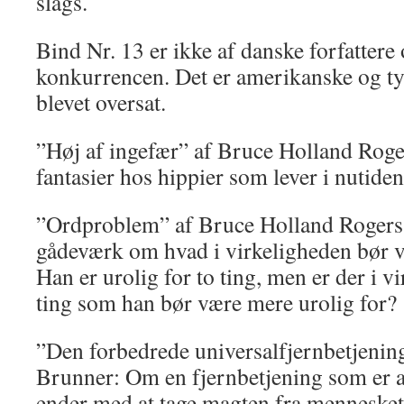
slags.
Bind Nr. 13 er ikke af danske forfattere 
konkurrencen. Det er amerikanske og tys
blevet oversat.
”Høj af ingefær” af Bruce Holland Rog
fantasier hos hippier som lever i nutid
”Ordproblem” af Bruce Holland Rogers
gådeværk om hvad i virkelig­heden bør v
Han er urolig for to ting, men er der i 
ting som han bør være mere urolig for?
”Den forbedrede universalfjernbetjenin
Brunner: Om en fjernbetjening som er a
ender med at tage magten fra mennesket