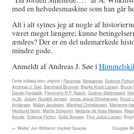
med en helvedesmaskine som han går hel
Alt i alt sytnes jeg at nogle af historier
været meget længere; kunne betingelser
ændres? Der er en del udemærkede histo
mindre gode.
Anmeldt af Andreas J. Søe i
Himmelskib
Dette indlæg blev udgivet i
Fanzines
,
Magasiner
,
Science Fiction
Andreas J. Søe
,
Bernhard Brunner
,
Bjarke Kock Larsen
,
Bruce 
Dansk Fantastik
,
Flemming R.P. Rasch
,
Gudrun Østergaard
,
Hel
nr.26
,
Jesper Rugård Jensen
,
Jonas Jesus Christiansen
,
Knud L
Andersen
,
Malan Jacobsen
,
Manfred Christiansen
,
Marianne H
Hjortlund Nohn
,
Martin Schemm
,
Melanie de Voss Nielsen
,
Ras
Aoude
,
Science Fiction
,
Sofie Boysen
,
Thor Julius Larsen
. Bog
←
Walter Jon Williams: Implied Spaces
Douglas W