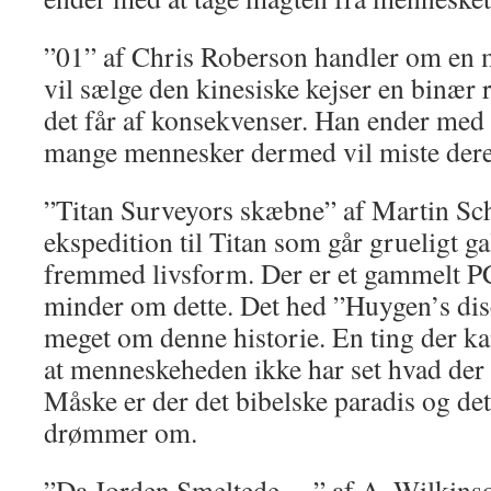
”01” af Chris Roberson handler om en 
vil sælge den kinesiske kejser en binæ
det får af konsekvenser. Han ender med a
mange mennesker dermed vil miste dere
”Titan Surveyors skæbne” af Martin 
ekspedition til Titan som går grueligt g
fremmed livsform. Der er et gammelt P
minder om dette. Det hed ”Huygen’s dis
meget om denne historie. En ting der ka
at menneskeheden ikke har set hvad der 
Måske er der det bibelske paradis og det 
drømmer om.
”Da Jorden Smeltede….” af A. Wilkinso