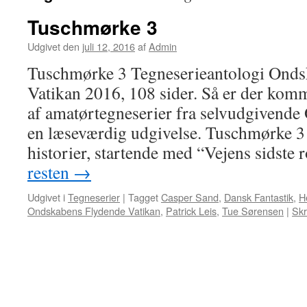
Tuschmørke 3
Udgivet den
juli 12, 2016
af
Admin
Tuschmørke 3 Tegneserieantologi Onds
Vatikan 2016, 108 sider. Så er der komm
af amatørtegneserier fra selvudgivende 
en læseværdig udgivelse. Tuschmørke 3
historier, startende med “Vejens sidste 
resten
→
Udgivet i
Tegneserier
|
Tagget
Casper Sand
,
Dansk Fantastik
,
H
Ondskabens Flydende Vatikan
,
Patrick Leis
,
Tue Sørensen
|
Skr