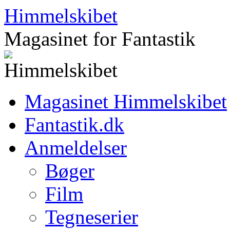
Hop
Himmelskibet
til
indhold
Magasinet for Fantastik
Magasinet Himmelskibet
Fantastik.dk
Anmeldelser
Bøger
Film
Tegneserier