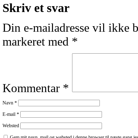
Skriv et svar
Din e-mailadresse vil ikke b
markeret med
*
Kommentar
*
Navn
*
E-mail
*
Websted
Gem mit navn, mail og websted i denne browser til næste gang j