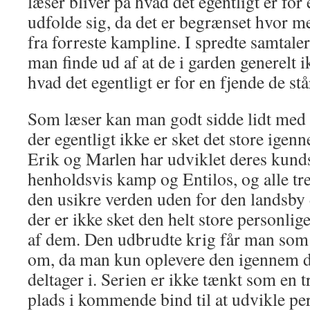
læser bliver på hvad det egentligt er for 
udfolde sig, da det er begrænset hvor m
fra forreste kampline. I spredte samtaler
man finde ud af at de i garden generelt i
hvad det egentligt er for en fjende de stå
Som læser kan man godt sidde lidt med 
der egentligt ikke er sket det store ig
Erik og Marlen har udviklet deres kund
henholdsvis kamp og Entilos, og alle tr
den usikre verden uden for den landsby 
der er ikke sket den helt store personli
af dem. Den udbrudte krig får man som 
om, da man kun oplevere den igennem 
deltager i. Serien er ikke tænkt som en tr
plads i kommende bind til at udvikle pe