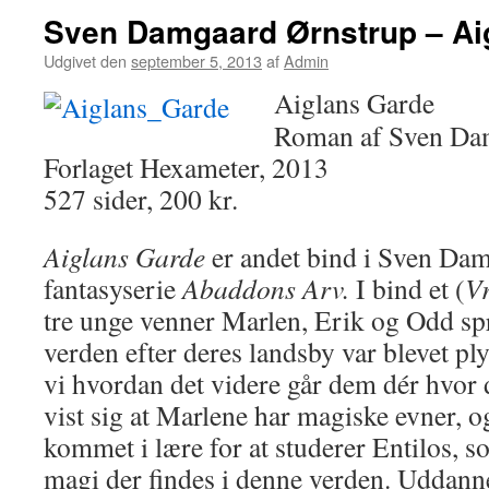
Sven Damgaard Ørnstrup – Ai
Udgivet den
september 5, 2013
af
Admin
Aiglans Garde
Roman af Sven Da
Forlaget Hexameter, 2013
527 sider, 200 kr.
Aiglans Garde
er andet bind i Sven Da
fantasyserie
Abaddons Arv.
I bind et (
V
tre unge venner Marlen, Erik og Odd sp
verden efter deres landsby var blevet ply
vi hvordan det videre går dem dér hvor 
vist sig at Marlene har magiske evner, o
kommet i lære for at studerer Entilos, s
magi der findes i denne verden. Uddann