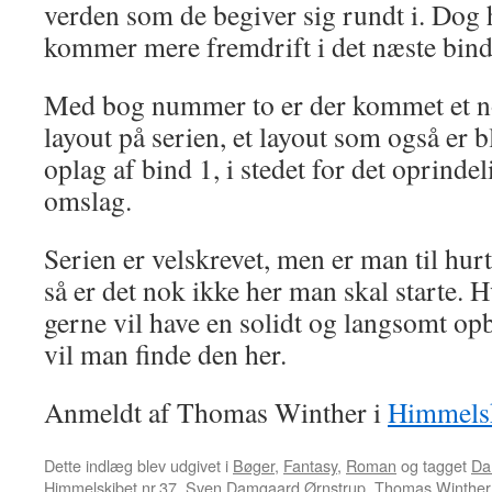
verden som de begiver sig rundt i. Dog h
kommer mere fremdrift i det næste bind
Med bog nummer to er der kommet et nog
layout på serien, et layout som også er b
oplag af bind 1, i stedet for det oprinde
omslag.
Serien er velskrevet, men er man til hurt
så er det nok ikke her man skal starte.
gerne vil have en solidt og langsomt op
vil man finde den her.
Anmeldt af Thomas Winther i
Himmelsk
Dette indlæg blev udgivet i
Bøger
,
Fantasy
,
Roman
og tagget
Da
Himmelskibet nr.37
,
Sven Damgaard Ørnstrup
,
Thomas Winther