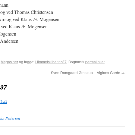
mann
log ved Thomas Christensen
krolog ved Klaus Æ. Mogensen
g ved Klaus Æ. Mogensen
Mogensen
s Andersen
,
Magasiner
og tagget
Himmelskibet nr.37
. Bogmærk
permalinket
.
Sven Damgaard Ørnstrup – Aiglans Garde
→
 37
ik.dk
Ahn Pedersen