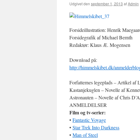
Udgivet den
september 1, 2013
af
Admin
Forsideillustration: Henrik Maegaa
Forsidegrafik af Michael Bernth
Redaktør: Klaus Æ. Mogensen
Download på:
http://himmelskibet.dk/anmelderb
Forfatternes legeplads – Artikel af
Kastanjekuglen – Novelle af Kenne
Astronauten – Novelle af Chris D’
ANMELDELSER
Film og tv-serier:
•
Fantastic Voyage
•
Star Trek Into Darkness
•
Man of Steel