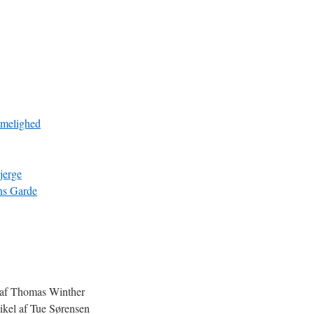
mmelighed
jerge
ns Garde
el af Thomas Winther
ikel af Tue Sørensen