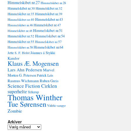
Himmelskibet nr.27
Himmelskibet nr.28
Himmelskibet nr.30
Himmelskibet nr.32
Himmelskibet nr.35
Himmelskibet nr.39
Himmelskibet nr.43
Himmelskibet nr.40
Himmelskibet nr.47
Himmelskibet nr.46
Himmelskibet nr.51
Himmelskibet nr.48
Himmelskibet nr.54
Himmelskibet nr.52
Himmelskibet nr.55
Himmelskibet nr.57
Himmelskibet nr.64
Himmelskibet nr.58
Jóannes á Stykki
Jette S. F. Holst
Kandor
Klaus Æ. Mogensen
Lars Ahn Pedersen
Marvel
Morten G. Petersen
Patrick Leis
Rasmus Wichmann
Ruben Greis
Science Fiction Cirklen
superhelte
Tellerup
Thomas Winther
Tue Sørensen
Valeta
vampyr
Zombie
Arkiver
Arkiver