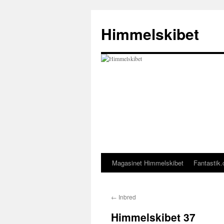
Hop
til
Himmelskibet
indhold
Magasinet Himmelskibet
Fantastik.
←
Inbred
Himmelskibet 37