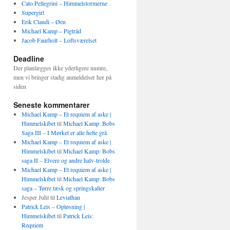
Cato Pellegrini – Himmelstormerne
Supergirl
Erik Claudi – Øen
Michael Kamp – Pigtråd
Jacob Faurholt – Loftsværelset
Deadline
Der planlægges ikke yderligere numre,
men vi bringer stadig anmeldelser her på
siden
Seneste kommentarer
Michael Kamp – Et requiem af aske |
Himmelskibet
til
Michael Kamp: Bobs
Saga III – I Mørket er alle helte grå
Michael Kamp – Et requiem af aske |
Himmelskibet
til
Michael Kamp: Bobs
saga II – Elvere og andre halv-trolde
Michael Kamp – Et requiem af aske |
Himmelskibet
til
Michael Kamp: Bobs
saga – Tørre tæsk og springskaller
Jesper Juhl
til
Leviathan
Patrick Leis – Opløsning |
Himmelskibet
til
Patrick Leis:
Requiem