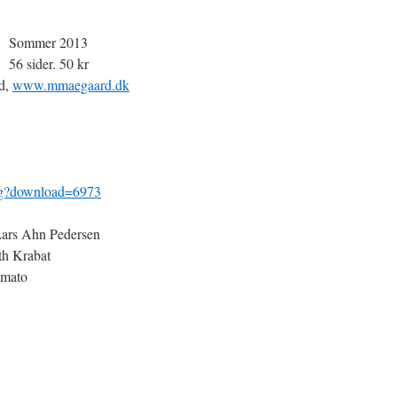
Sommer 2013
56 sider. 50 kr
rd,
www.mmaegaard.dk
log?download=6973
 Lars Ahn Pedersen
th Krabat
Amato