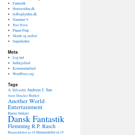
Fantastik
Horrorsiden.dk
lydboghylden.dk
Nummer 9
Nye Nova
Planet Pulp
Skræk og rædsel
Superkultur
Meta
Log ind
Indlægsfeed
Kommentarfeed
WordPress.org
Tags
Andreas J. Søe
A. Silvestri
Anne Dencker Bædkel
Another World
Entertainment
Bjarne Sinkjær
Dansk Fantastik
Flemming R.P. Rasch
Himmelskibet nr.18
Himmelskibet nr.19