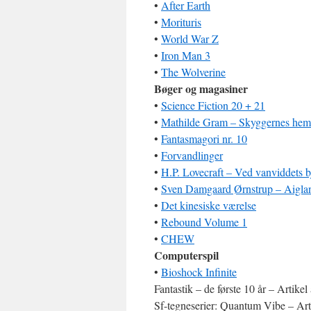
•
After Earth
•
Morituris
•
World War Z
•
Iron Man 3
•
The Wolverine
Bøger og magasiner
•
Science Fiction 20 + 21
•
Mathilde Gram – Skyggernes he
•
Fantasmagori nr. 10
•
Forvandlinger
•
H.P. Lovecraft – Ved vanviddets b
•
Sven Damgaard Ørnstrup – Aigla
•
Det kinesiske værelse
•
Rebound Volume 1
•
CHEW
Computerspil
•
Bioshock Infinite
Fantastik – de første 10 år – Artik
Sf-tegneserier: Quantum Vibe – Art