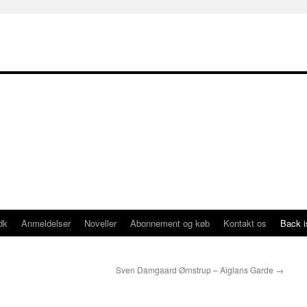
dk
Anmeldelser
Noveller
Abonnement og køb
Kontakt os
Back 
Sven Damgaard Ørnstrup – Aiglans Garde
→