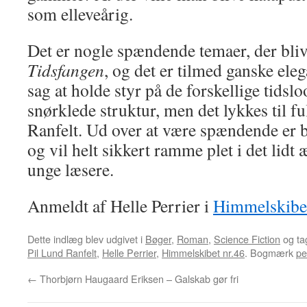
som elleveårig.
Det er nogle spændende temaer, der blive
Tidsfangen
, og det er tilmed ganske eleg
sag at holde styr på de forskellige tidsl
snørklede struktur, men det lykkes til f
Ranfelt. Ud over at være spændende er b
og vil helt sikkert ramme plet i det lidt
unge læsere.
Anmeldt af Helle Perrier i
Himmelskibe
Dette indlæg blev udgivet i
Bøger
,
Roman
,
Science Fiction
og ta
Pil Lund Ranfelt
,
Helle Perrier
,
Himmelskibet nr.46
. Bogmærk
pe
←
Thorbjørn Haugaard Eriksen – Galskab gør fri