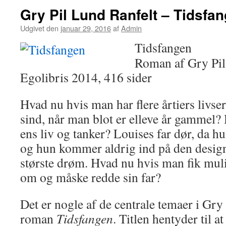
Gry Pil Lund Ranfelt – Tidsfa
Udgivet den
januar 29, 2016
af
Admin
Tidsfangen
Roman af Gry Pil
Egolibris 2014, 416 sider
Hvad nu hvis man har flere årtiers livser
sind, når man blot er elleve år gammel?
ens liv og tanker? Louises far dør, da h
og hun kommer aldrig ind på den design
største drøm. Hvad nu hvis man fik muli
om og måske redde sin far?
Det er nogle af de centrale temaer i Gry
roman
Tidsfangen
. Titlen hentyder til 