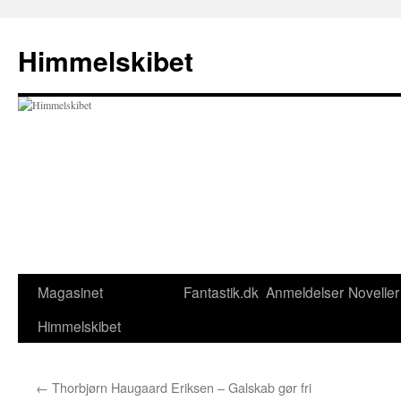
Hop
til
Himmelskibet
indhold
Magasinet
Fantastik.dk
Anmeldelser
Noveller
Himmelskibet
←
Thorbjørn Haugaard Eriksen – Galskab gør fri