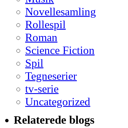
Novellesamling
Rollespil
Roman
Science Fiction
Spil
Tegneserier
tv-serie
Uncategorized
Relaterede blogs