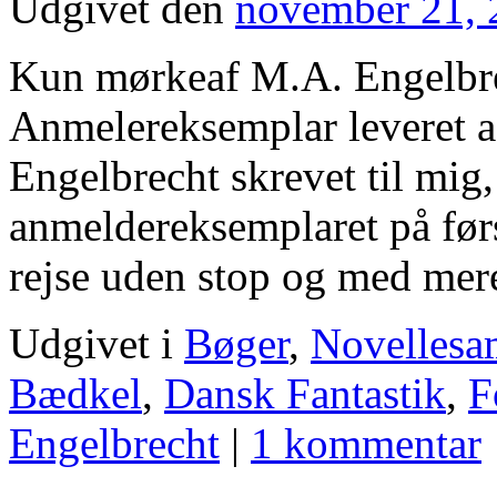
Udgivet den
november 21, 
Kun mørkeaf M.A. Engelbre
Anmelereksemplar leveret a
Engelbrecht skrevet til mig,
anmeldereksemplaret på først
rejse uden stop og med me
Udgivet i
Bøger
,
Novellesa
Bædkel
,
Dansk Fantastik
,
F
Engelbrecht
|
1 kommentar