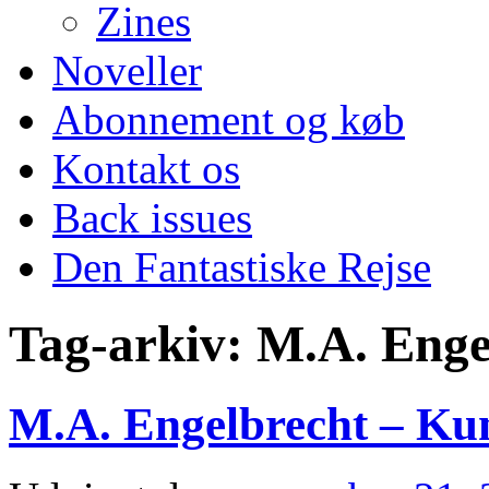
Zines
Noveller
Abonnement og køb
Kontakt os
Back issues
Den Fantastiske Rejse
Tag-arkiv:
M.A. Enge
M.A. Engelbrecht – Ku