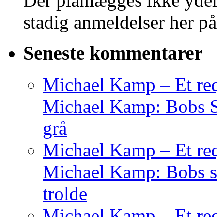
Der planlægges ikke yder
stadig anmeldelser her på
Seneste kommentarer
Michael Kamp – Et req
Michael Kamp: Bobs Sag
grå
Michael Kamp – Et req
Michael Kamp: Bobs sa
trolde
Michael Kamp – Et req