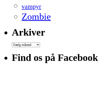
vampyr
Zombie
Arkiver
Arkiver
Find os på Facebook