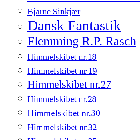
Bjarne Sinkjær
Dansk Fantastik
Flemming R.P. Rasch
Himmelskibet nr.18
Himmelskibet nr.19
Himmelskibet nr.27
Himmelskibet nr.28
Himmelskibet nr.30
Himmelskibet nr.32