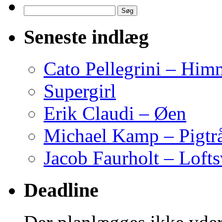
Søg
efter:
Seneste indlæg
Cato Pellegrini – Him
Supergirl
Erik Claudi – Øen
Michael Kamp – Pigtr
Jacob Faurholt – Lofts
Deadline