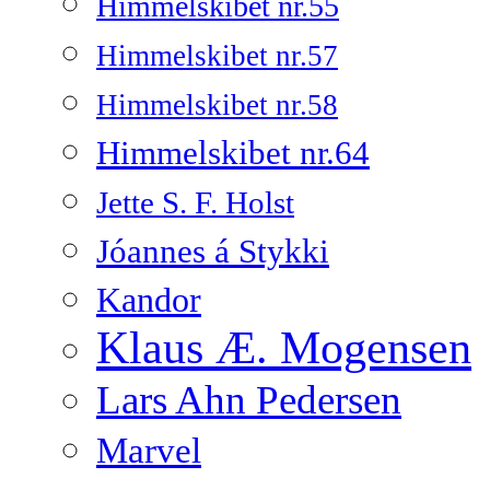
Himmelskibet nr.55
Himmelskibet nr.57
Himmelskibet nr.58
Himmelskibet nr.64
Jette S. F. Holst
Jóannes á Stykki
Kandor
Klaus Æ. Mogensen
Lars Ahn Pedersen
Marvel