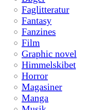
Faglitteratur
Fantasy
Fanzines
Film
Graphic novel
Himmelskibet
Horror
Magasiner
Manga
Musik