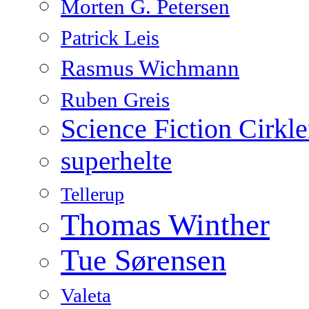
Morten G. Petersen
Patrick Leis
Rasmus Wichmann
Ruben Greis
Science Fiction Cirkl
superhelte
Tellerup
Thomas Winther
Tue Sørensen
Valeta