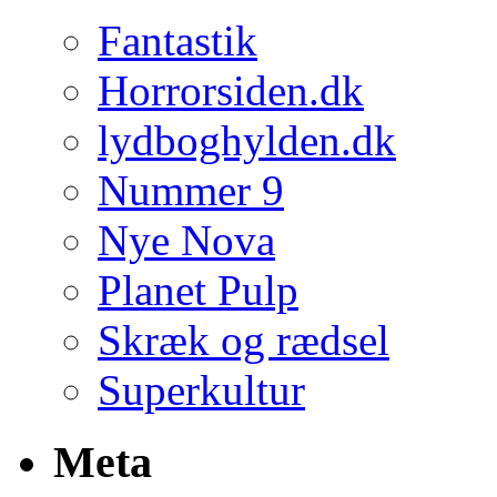
Fantastik
Horrorsiden.dk
lydboghylden.dk
Nummer 9
Nye Nova
Planet Pulp
Skræk og rædsel
Superkultur
Meta