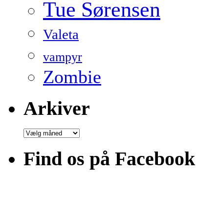
Tue Sørensen
Valeta
vampyr
Zombie
Arkiver
Arkiver
Find os på Facebook