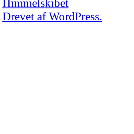
Himmelskibet
Drevet af WordPress.