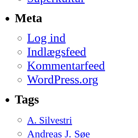
Meta
Log ind
Indlægsfeed
Kommentarfeed
WordPress.org
Tags
A. Silvestri
Andreas J. Søe