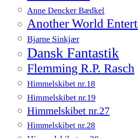
Anne Dencker Bædkel
Another World Enter
Bjarne Sinkjær
Dansk Fantastik
Flemming R.P. Rasch
Himmelskibet nr.18
Himmelskibet nr.19
Himmelskibet nr.27
Himmelskibet nr.28