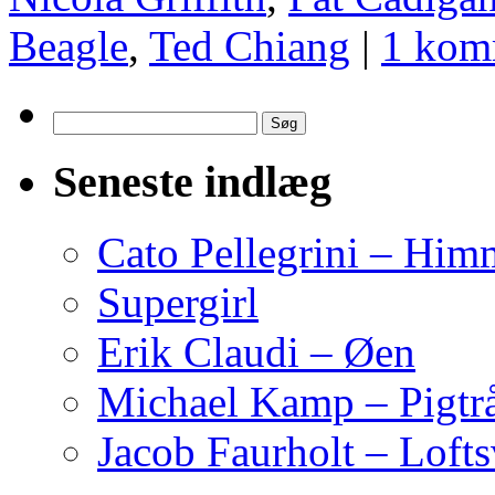
Beagle
,
Ted Chiang
|
1 kom
Søg
efter:
Seneste indlæg
Cato Pellegrini – Him
Supergirl
Erik Claudi – Øen
Michael Kamp – Pigtr
Jacob Faurholt – Lofts