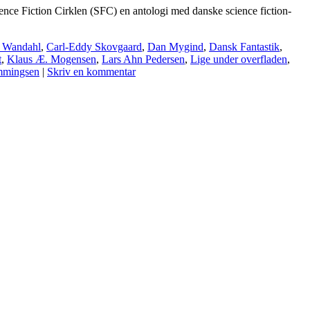
ence Fiction Cirklen (SFC) en antologi med danske science fiction-
a Wandahl
,
Carl-Eddy Skovgaard
,
Dan Mygind
,
Dansk Fantastik
,
t
,
Klaus Æ. Mogensen
,
Lars Ahn Pedersen
,
Lige under overfladen
,
mmingsen
|
Skriv en kommentar