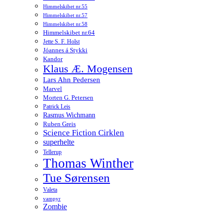
Himmelskibet nr.55
Himmelskibet nr.57
Himmelskibet nr.58
Himmelskibet nr.64
Jette S. F. Holst
Jóannes á Stykki
Kandor
Klaus Æ. Mogensen
Lars Ahn Pedersen
Marvel
Morten G. Petersen
Patrick Leis
Rasmus Wichmann
Ruben Greis
Science Fiction Cirklen
superhelte
Tellerup
Thomas Winther
Tue Sørensen
Valeta
vampyr
Zombie