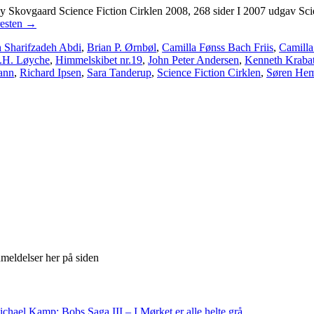
dy Skovgaard Science Fiction Cirklen 2008, 268 sider I 2007 udgav Sci
esten
→
 Sharifzadeh Abdi
,
Brian P. Ørnbøl
,
Camilla Fønss Bach Friis
,
Camill
.H. Løyche
,
Himmelskibet nr.19
,
John Peter Andersen
,
Kenneth Kraba
ann
,
Richard Ipsen
,
Sara Tanderup
,
Science Fiction Cirklen
,
Søren He
meldelser her på siden
chael Kamp: Bobs Saga III – I Mørket er alle helte grå