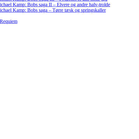
chael Kamp: Bobs saga II – Elvere og andre halv-trolde
chael Kamp: Bobs saga – Tørre tæsk og springskaller
: Requiem