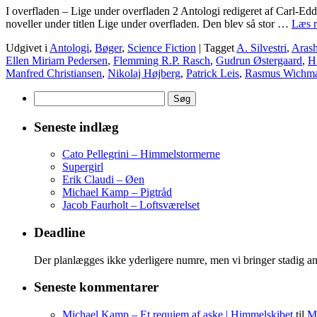
I overfladen – Lige under overfladen 2 Antologi redigeret af Carl-Ed
noveller under titlen Lige under overfladen. Den blev så stor …
Læs r
Udgivet i
Antologi
,
Bøger
,
Science Fiction
|
Tagget
A. Silvestri
,
Arash
Ellen Miriam Pedersen
,
Flemming R.P. Rasch
,
Gudrun Østergaard
,
H
Manfred Christiansen
,
Nikolaj Højberg
,
Patrick Leis
,
Rasmus Wichm
Søg
efter:
Seneste indlæg
Cato Pellegrini – Himmelstormerne
Supergirl
Erik Claudi – Øen
Michael Kamp – Pigtråd
Jacob Faurholt – Loftsværelset
Deadline
Der planlægges ikke yderligere numre, men vi bringer stadig an
Seneste kommentarer
Michael Kamp – Et requiem af aske | Himmelskibet
til
Mi