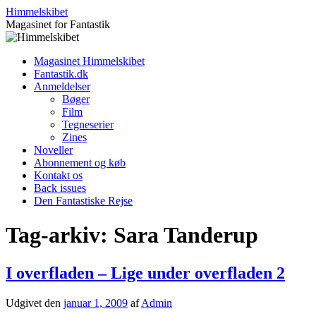
Hop
Himmelskibet
til
Magasinet for Fantastik
indhold
Magasinet Himmelskibet
Fantastik.dk
Anmeldelser
Bøger
Film
Tegneserier
Zines
Noveller
Abonnement og køb
Kontakt os
Back issues
Den Fantastiske Rejse
Tag-arkiv:
Sara Tanderup
I overfladen – Lige under overfladen 2
Udgivet den
januar 1, 2009
af
Admin