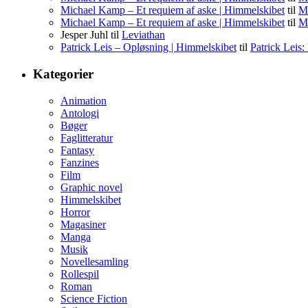
Michael Kamp – Et requiem af aske | Himmelskibet
til
Mi
Michael Kamp – Et requiem af aske | Himmelskibet
til
Mi
Jesper Juhl
til
Leviathan
Patrick Leis – Opløsning | Himmelskibet
til
Patrick Leis
Kategorier
Animation
Antologi
Bøger
Faglitteratur
Fantasy
Fanzines
Film
Graphic novel
Himmelskibet
Horror
Magasiner
Manga
Musik
Novellesamling
Rollespil
Roman
Science Fiction