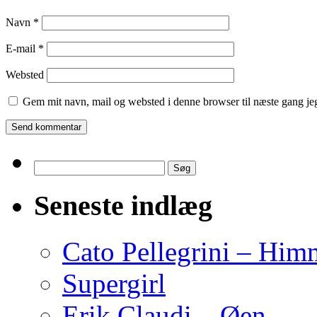
Navn
*
E-mail
*
Websted
Gem mit navn, mail og websted i denne browser til næste gang j
Søg
efter:
Seneste indlæg
Cato Pellegrini – Him
Supergirl
Erik Claudi – Øen