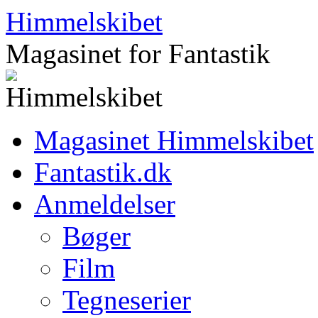
Hop
Himmelskibet
til
indhold
Magasinet for Fantastik
Magasinet Himmelskibet
Fantastik.dk
Anmeldelser
Bøger
Film
Tegneserier