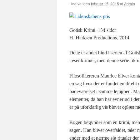
Udgivet den
februar 15, 2015
af
Admin
Gotisk Krimi, 134 sider
H. Harksen Productions, 2014
Dette er andet bind i serien af Goti
læser krimier, men denne serie fik mig
Filosofilæreren Maurice bliver konta
en sag hvor der er fundet en dræbt
badeværelset i samme lejlighed. Maur
elementer, da han har evner ud i de
er på uforklarlig vis blevet opløst
Bogen begynder som en krimi, men f
sagen. Han bliver overfaldet, tale
ender med at nærme sig ritualer de