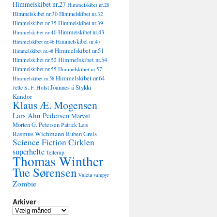
Himmelskibet nr.27
Himmelskibet nr.28
Himmelskibet nr.30
Himmelskibet nr.32
Himmelskibet nr.35
Himmelskibet nr.39
Himmelskibet nr.43
Himmelskibet nr.40
Himmelskibet nr.47
Himmelskibet nr.46
Himmelskibet nr.51
Himmelskibet nr.48
Himmelskibet nr.54
Himmelskibet nr.52
Himmelskibet nr.55
Himmelskibet nr.57
Himmelskibet nr.64
Himmelskibet nr.58
Jóannes á Stykki
Jette S. F. Holst
Kandor
Klaus Æ. Mogensen
Lars Ahn Pedersen
Marvel
Morten G. Petersen
Patrick Leis
Rasmus Wichmann
Ruben Greis
Science Fiction Cirklen
superhelte
Tellerup
Thomas Winther
Tue Sørensen
Valeta
vampyr
Zombie
Arkiver
Arkiver