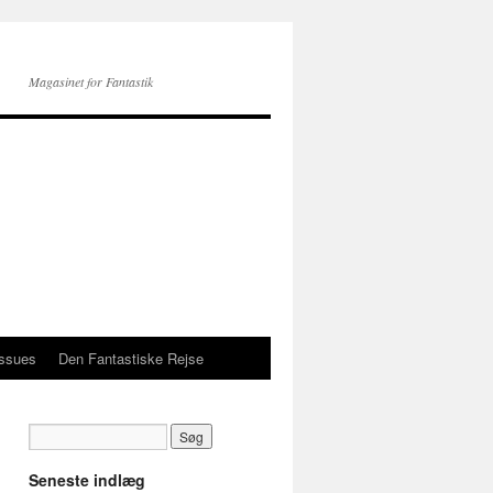
Magasinet for Fantastik
issues
Den Fantastiske Rejse
Seneste indlæg