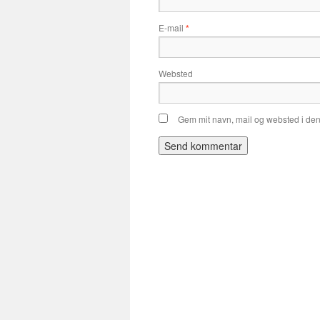
E-mail
*
Websted
Gem mit navn, mail og websted i de