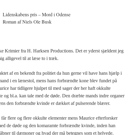
Lidenskabens pris – Mord i Odense
Roman af Niels Ole Busk
ske Krimier fra H. Harksen Productions. Det er yderst sjældent jeg
 alligevel til at læse to i træk.
ktet af en bekendt fra politiet da hun gerne vil have hans hjælp i
 mand i en lænestol, mens hans forbrændte kone blev fundet på
ice har tidligere hjulpet til med sager der her haft okkulte
tte og bl.a. kan tale med de døde. Den dræbte mands indre organer
 mens den forbrændte kvinde er dækket af pulserende blærer.
år flere og flere okkulte elementer mens Maurice efterforsker
r med de døde og den komaramte forbrændte kvinde, inden han
r åbner til dæmoner og hvad der må betegnes som et helvede.