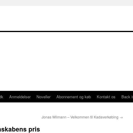
dk
Anmeldelser
Noveller
Abonnement og køb
Kontakt os
Back 
Jonas Wilmann – Velkommen til Kadaverkøbing
→
nskabens pris