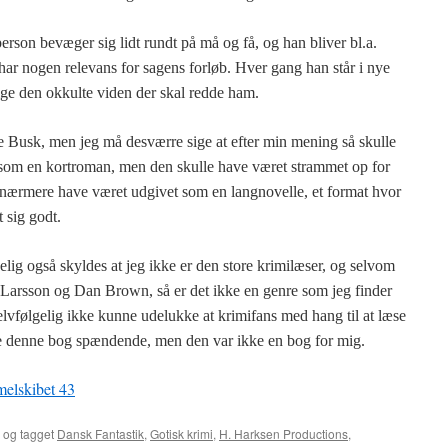
rson bevæger sig lidt rundt på må og få, og han bliver bl.a.
 har nogen relevans for sagens forløb. Hver gang han står i nye
lige den okkulte viden der skal redde ham.
e Busk, men jeg må desværre sige at efter min mening så skulle
 som en kort­roman, men den skulle have været strammet op for
g nærmere have været udgivet som en langnovelle, et format hvor
 sig godt.
lig også skyldes at jeg ikke er den store krimilæser, og selvom
eg Larsson og Dan Brown, så er det ikke en genre som jeg finder
 selvfølgelig ikke kunne udelukke at krimifans med hang til at læse
e denne bog spændende, men den var ikke en bog for mig.
elskibet 43
og tagget
Dansk Fantastik
,
Gotisk krimi
,
H. Harksen Productions
,