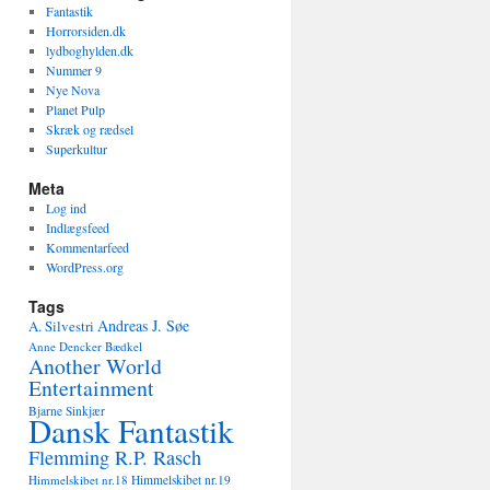
Fantastik
Horrorsiden.dk
lydboghylden.dk
Nummer 9
Nye Nova
Planet Pulp
Skræk og rædsel
Superkultur
Meta
Log ind
Indlægsfeed
Kommentarfeed
WordPress.org
Tags
Andreas J. Søe
A. Silvestri
Anne Dencker Bædkel
Another World
Entertainment
Bjarne Sinkjær
Dansk Fantastik
Flemming R.P. Rasch
Himmelskibet nr.18
Himmelskibet nr.19