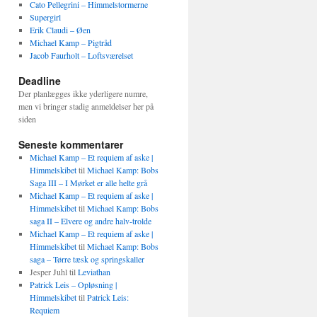
Cato Pellegrini – Himmelstormerne
Supergirl
Erik Claudi – Øen
Michael Kamp – Pigtråd
Jacob Faurholt – Loftsværelset
Deadline
Der planlægges ikke yderligere numre,
men vi bringer stadig anmeldelser her på
siden
Seneste kommentarer
Michael Kamp – Et requiem af aske |
Himmelskibet
til
Michael Kamp: Bobs
Saga III – I Mørket er alle helte grå
Michael Kamp – Et requiem af aske |
Himmelskibet
til
Michael Kamp: Bobs
saga II – Elvere og andre halv-trolde
Michael Kamp – Et requiem af aske |
Himmelskibet
til
Michael Kamp: Bobs
saga – Tørre tæsk og springskaller
Jesper Juhl
til
Leviathan
Patrick Leis – Opløsning |
Himmelskibet
til
Patrick Leis:
Requiem