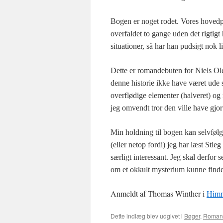
Bogen er noget rodet. Vores hovedpe
overfaldet to gange uden det rigtigt
situationer, så har han pudsigt nok 
Dette er romandebuten for Niels Ol
denne historie ikke have været ude
overflødige elementer (halveret) o
jeg omvendt tror den ville have gjort
Min holdning til bogen kan selvfølge
(eller netop fordi) jeg har læst Sti
særligt interessant. Jeg skal derfor
om et okkult mysterium kunne find
Anmeldt af Thomas Winther i
Himm
Dette indlæg blev udgivet i
Bøger
,
Roman