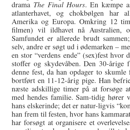
drama
The Final Hours
. En kæmpe as
atlanterhavet, og chokbølgen har al
Amerika og Europa. Omkring 12 timer
filmen) vil ildhavet nå Australien, 
Samfundet er allerede brudt sammen;
selv, andre er søgt ud i ødemarken – m
en stor “verdens ende” (sex)fest hvor
stoffer og skydevåben. Den 30-årige f
denne fest, da han opdager to skumle f
bortført en 11-12-årig pige. Han befri
næste adskillige timer på at forsøge
med hendes familie. Sam-tidig hører 
hans elskerinde; det er natur-ligvis “kom
han frem til festen, hvor hans kammara
har forsøgt at organisere et overleve