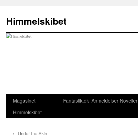
Hop
til
Himmelskibet
indhold
Magasinet
Fantastik.dk
Anmeldelser
Noveller
Himmelskibet
←
Under the Skin