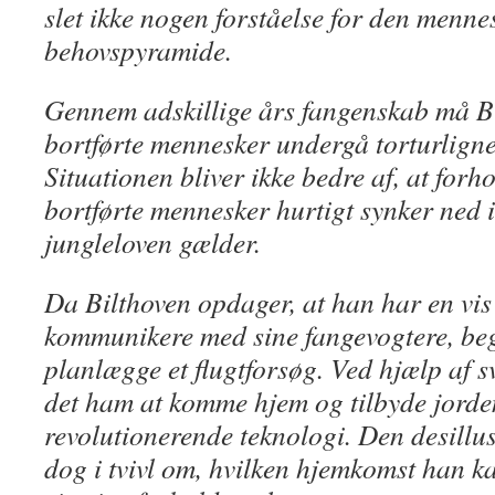
slet ikke nogen forståelse for den menne
behovspyramide.
Gennem adskillige års fangenskab må B
bortførte mennesker undergå torturlign
Situationen bliver ikke bedre af, at forh
bortførte mennesker hurtigt synker ned i
jungleloven gælder.
Da Bilthoven opdager, at han har en vis 
kommunikere med sine fangevogtere, be
planlægge et flugtforsøg. Ved hjælp af s
det ham at komme hjem og tilbyde jorde
revolutionerende teknologi. Den desillu
dog i tvivl om, hvilken hjemkomst han ka