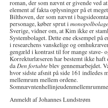
roman, der som nævnt er givende ved at 
element af fakta oplysninger på et meget
Bilthoven, der som nævnt i bagsideomta
personage, køber sprut i
monopolbolage
Sverige, vidner om, at Kim ikke er sta
Systembolaget. Dette ene eksempel på en
i researchens vanskelige og omhukrævend
gengæld i kontrast til for mange stave- o
Korrekturlæseren har bestemt ikke haft 
da
Den fortabte
blev gennemarbejdet. Væ
hvor sidste afsnit på side 161 indledes 
mellemrum mellem ordene.
Somnævntenhellinjeudenmellemrumme
Anmeldt af Johannes Lundstrøm