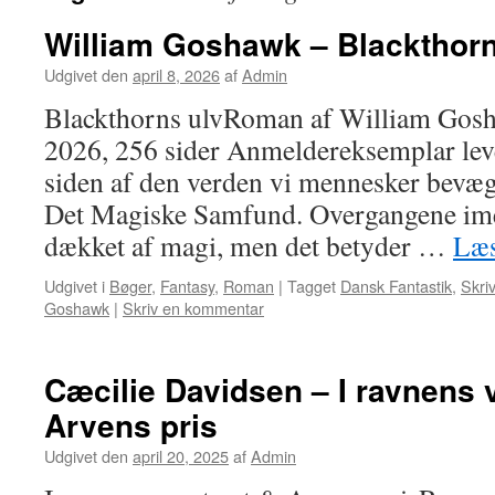
William Goshawk – Blackthorn
Udgivet den
april 8, 2026
af
Admin
Blackthorns ulvRoman af William Gosh
2026, 256 sider Anmeldereksemplar leve
siden af den verden vi mennesker bevæger
Det Magiske Samfund. Overgangene ime
dækket af magi, men det betyder …
Læs
Udgivet i
Bøger
,
Fantasy
,
Roman
|
Tagget
Dansk Fantastik
,
Skri
Goshawk
|
Skriv en kommentar
Cæcilie Davidsen – I ravnens 
Arvens pris
Udgivet den
april 20, 2025
af
Admin