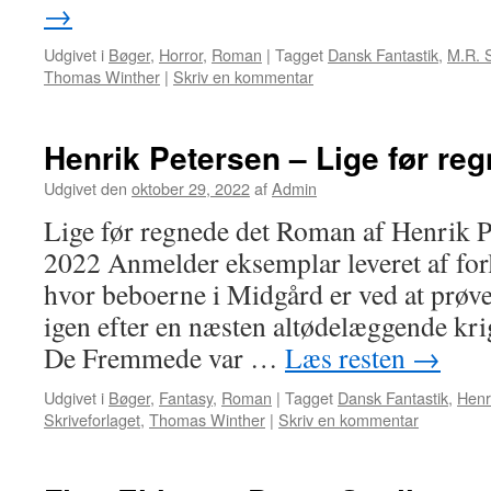
→
Udgivet i
Bøger
,
Horror
,
Roman
|
Tagget
Dansk Fantastik
,
M.R. 
Thomas Winther
|
Skriv en kommentar
Henrik Petersen – Lige før re
Udgivet den
oktober 29, 2022
af
Admin
Lige før regnede det Roman af Henrik Pe
2022 Anmelder eksemplar leveret af forl
hvor beboerne i Midgård er ved at prø
igen efter en næsten altødelæggende k
De Fremmede var …
Læs resten
→
Udgivet i
Bøger
,
Fantasy
,
Roman
|
Tagget
Dansk Fantastik
,
Henr
Skriveforlaget
,
Thomas Winther
|
Skriv en kommentar