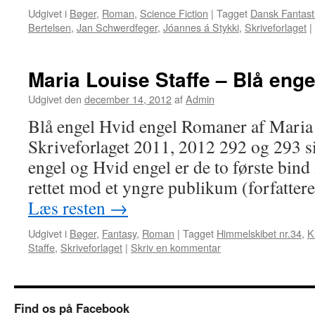
Udgivet i
Bøger
,
Roman
,
Science Fiction
|
Tagget
Dansk Fantast
Bertelsen
,
Jan Schwerdfeger
,
Jóannes á Stykki
,
Skriveforlaget
|
Maria Louise Staffe – Blå enge
Udgivet den
december 14, 2012
af
Admin
Blå engel Hvid engel Romaner af Maria 
Skriveforlaget 2011, 2012 292 og 293 si
engel og Hvid engel er de to første bind 
rettet mod et yngre publikum (forfatter
Læs resten
→
Udgivet i
Bøger
,
Fantasy
,
Roman
|
Tagget
Himmelskibet nr.34
,
K
Staffe
,
Skriveforlaget
|
Skriv en kommentar
Find os på Facebook