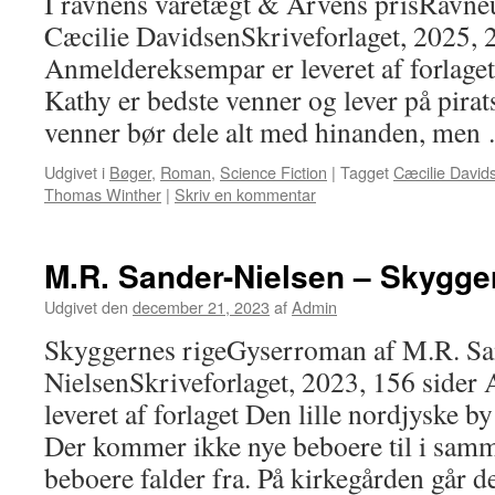
I ravnens varetægt & Arvens prisRavn
Cæcilie DavidsenSkriveforlaget, 2025, 
Anmeldereksempar er leveret af forlage
Kathy er bedste venner og lever på pira
venner bør dele alt med hinanden, me
Udgivet i
Bøger
,
Roman
,
Science Fiction
|
Tagget
Cæcilie David
Thomas Winther
|
Skriv en kommentar
M.R. Sander-Nielsen – Skygge
Udgivet den
december 21, 2023
af
Admin
Skyggernes rigeGyserroman af M.R. Sa
NielsenSkriveforlaget, 2023, 156 side
leveret af forlaget Den lille nordjyske by
Der kommer ikke nye beboere til i samm
beboere falder fra. På kirkegården går