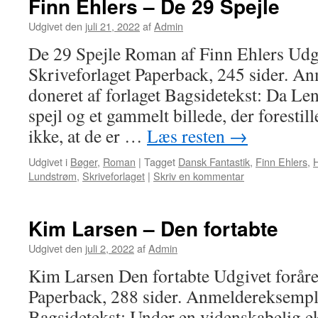
Finn Ehlers – De 29 Spejle
Udgivet den
juli 21, 2022
af
Admin
De 29 Spejle Roman af Finn Ehlers Udgi
Skriveforlaget Paperback, 245 sider. A
doneret af forlaget Bagsidetekst: Da Le
spejl og et gammelt billede, der fo­restil
ikke, at de er …
Læs resten
→
Udgivet i
Bøger
,
Roman
|
Tagget
Dansk Fantastik
,
Finn Ehlers
,
H
Lundstrøm
,
Skriveforlaget
|
Skriv en kommentar
Kim Larsen – Den fortabte
Udgivet den
juli 2, 2022
af
Admin
Kim Larsen Den fortabte Udgivet foråre
Paperback, 288 sider. Anmeldereksempla
Bagsidetekst: Under en videnskabelig 