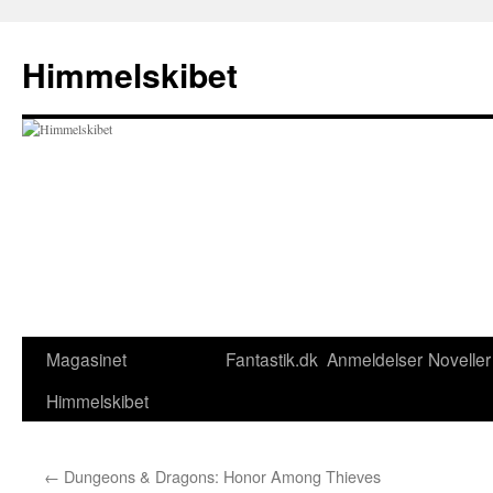
Hop
til
Himmelskibet
indhold
Magasinet
Fantastik.dk
Anmeldelser
Noveller
Himmelskibet
←
Dungeons & Dragons: Honor Among Thieves