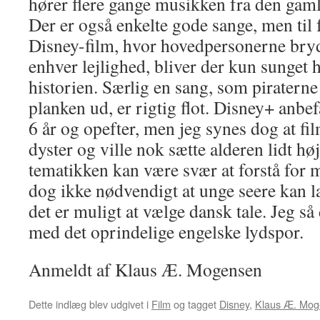
hører flere gange musikken fra den gaml
Der er også enkelte gode sange, men til f
Disney-film, hvor hovedpersonerne bryd
enhver lejlighed, bliver der kun sunget h
historien. Særlig en sang, som piratern
planken ud, er rigtig flot. Disney+ anbef
6 år og opefter, men jeg synes dog at fil
dyster og ville nok sætte alderen lidt hø
tematikken kan være svær at forstå for 
dog ikke nødvendigt at unge seere kan l
det er muligt at vælge dansk tale. Jeg så
med det oprindelige engelske lydspor.
Anmeldt af Klaus Æ. Mogensen
Dette indlæg blev udgivet i
Film
og tagget
Disney
,
Klaus Æ. Mo