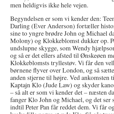
men heldigvis ikke hele vejen.
Begyndelsen er som vi kender den: Te
Darling (Ever Anderson) fortæller histor
sine to yngre brødre John og Michael d
Molony) og Klokkeblomst dukker op. Pet
undslupne skygge, som Wendy hjælpsomt 
og så er det ellers afsted til Ønskeøen m
Klokkeblomsts tryllestøv. Vi får den ve
børnene flyver over London, og så sætt
anden stjerne til højre. Ved ankomsten 
Kaptajn Klo (Jude Law) og skyder kano
– så alt er som vi kender det – næsten d
fanger Klo John og Michael, og det ser 
indtil Peter Pan får reddet dem. Vi får o