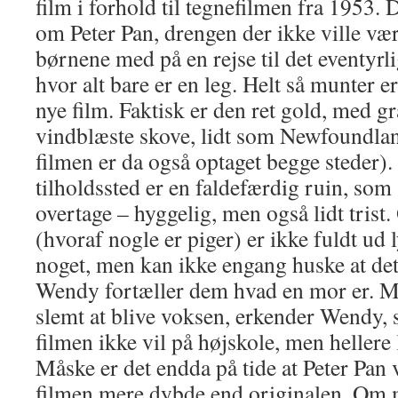
film i forhold til tegnefilmen fra 1953.
om Peter Pan, drengen der ikke ville væ
børnene med på en rejse til det eventyrl
hvor alt bare er en leg. Helt så munter 
nye film. Faktisk er den ret gold, med g
vindblæste skove, lidt som Newfoundla
filmen er da også optaget begge steder)
tilholdssted er en faldefærdig ruin, som
overtage – hyggelig, men også lidt tris
(hvoraf nogle er piger) er ikke fuldt ud 
noget, men kan ikke engang huske at det
Wendy fortæller dem hvad en mor er. Må
slemt at blive voksen, erkender Wendy, s
filmen ikke vil på højskole, men hellere
Måske er det endda på tide at Peter Pan 
filmen mere dybde end originalen. Om m