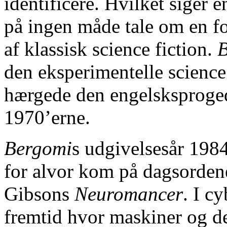
identificere. Hvilket siger 
på ingen måde tale om en for
af klassisk science fiction.
den eksperimentelle science
hærgede den engelsksproged
1970’erne.
Bergomi
s udgivelsesår 198
for alvor kom på dagsorde
Gibsons
Neuromancer
. I c
fremtid hvor maskiner og de