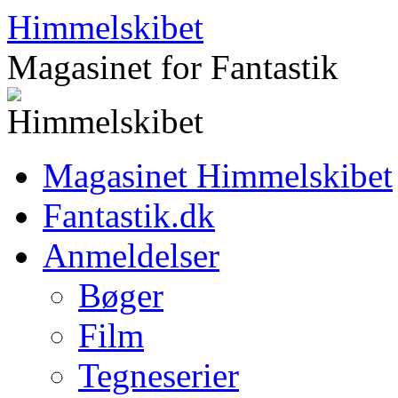
Hop
Himmelskibet
til
indhold
Magasinet for Fantastik
Magasinet Himmelskibet
Fantastik.dk
Anmeldelser
Bøger
Film
Tegneserier