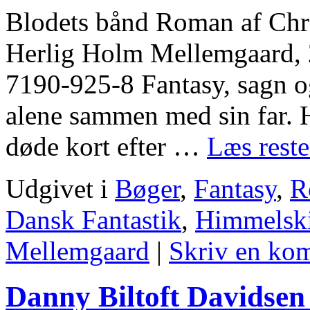
Blodets bånd Roman af Chri
Herlig Holm Mellemgaard, 
7190-925-8 Fantasy, sagn o
alene sammen med sin far. H
døde kort efter …
Læs rest
Udgivet i
Bøger
,
Fantasy
,
R
Dansk Fantastik
,
Himmelski
Mellemgaard
|
Skriv en ko
Danny Biltoft Davidsen 