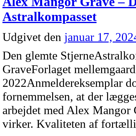
Alex Mangor Grave – De
Astralkompasset
Udgivet den
januar 17, 202
Den glemte StjerneAstralk
GraveForlaget mellemgaard
2022Anmeldereksemplar done
fornemmelsen, at der lægges
arbejdet med Alex Mangor G
virker. Kvaliteten af fortæl