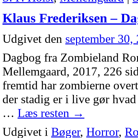
Klaus Frederiksen – D
Udgivet den
september 30,
Dagbog fra Zombieland Rom
Mellemgaard, 2017, 226 sider
fremtid har zombierne over
der stadig er i live gør hva
…
Læs resten
→
Udgivet i
Bøger
,
Horror
,
R