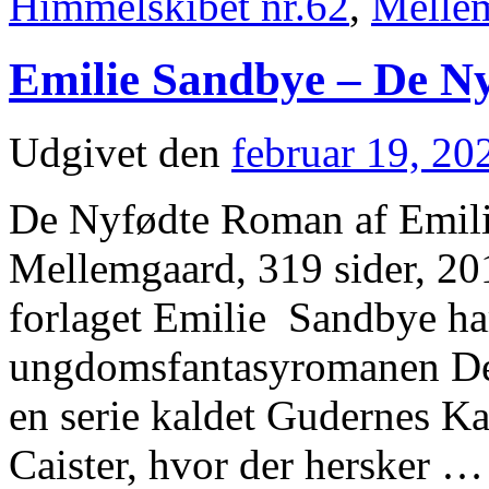
Himmelskibet nr.62
,
Melle
Emilie Sandbye – De N
Udgivet den
februar 19, 20
De Nyfødte Roman af Emili
Mellemgaard, 319 sider, 20
forlaget Emilie Sandbye ha
ungdomsfantasyromanen De 
en serie kaldet Gudernes K
Caister, hvor der hersker 