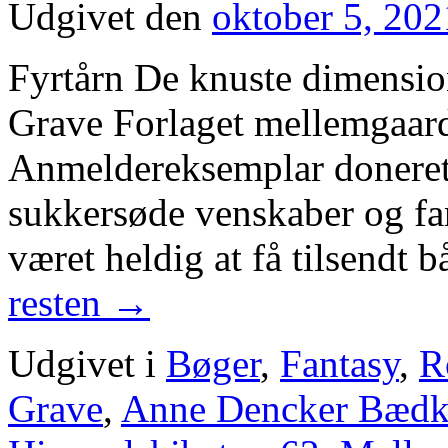
Udgivet den
oktober 5, 202
Fyrtårn De knuste dimensi
Grave Forlaget mellemgaar
Anmeldereksemplar doneret 
sukkersøde venskaber og fan
været heldig at få tilsendt
resten
→
Udgivet i
Bøger
,
Fantasy
,
R
Grave
,
Anne Dencker Bædk