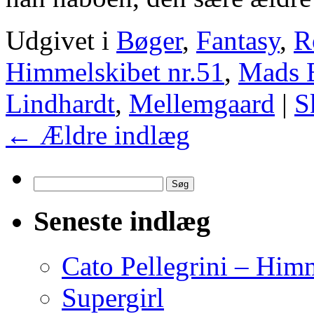
Udgivet i
Bøger
,
Fantasy
,
R
Himmelskibet nr.51
,
Mads 
Lindhardt
,
Mellemgaard
|
S
←
Ældre indlæg
Søg
efter:
Seneste indlæg
Cato Pellegrini – Him
Supergirl