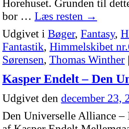
Horehuset. Grunden til dette
bor …
Læs resten
→
Udgivet i
Bøger
,
Fantasy
,
H
Fantastik
,
Himmelskibet nr
Sørensen
,
Thomas Winther
Kasper Endelt – Den Uni
Udgivet den
december 23, 
Den Universelle Alliance –
af Kasper Endelt Mellemgaa