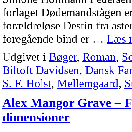
forlaget Dødemandstågen er 
forældreløse Destin fra ast
foregående bind er …
Læs 
Udgivet i
Bøger
,
Roman
,
Sc
Biltoft Davidsen
,
Dansk Fan
S. F. Holst
,
Mellemgaard
,
S
Alex Mangor Grave – F
dimensioner