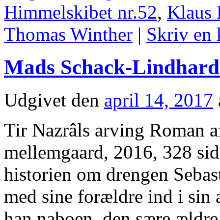
Himmelskibet nr.52
,
Klaus 
Thomas Winther
|
Skriv en
Mads Schack-Lindhardt 
Udgivet den
april 14, 2017
Tir Nazrâls arving Roman 
mellemgaard, 2016, 328 side
historien om drengen Sebast
med sine forældre ind i sin
han naboen, den sære æld