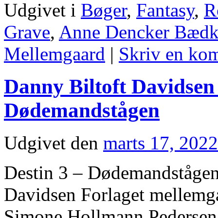
Udgivet i
Bøger
,
Fantasy
,
R
Grave
,
Anne Dencker Bædk
Mellemgaard
|
Skriv en ko
Danny Biltoft Davidsen 
Dødemandstågen
Udgivet den
marts 17, 2022
Destin 3 – Dødemandstågen
Davidsen Forlaget mellemga
Simone Hollmann Pedersen 