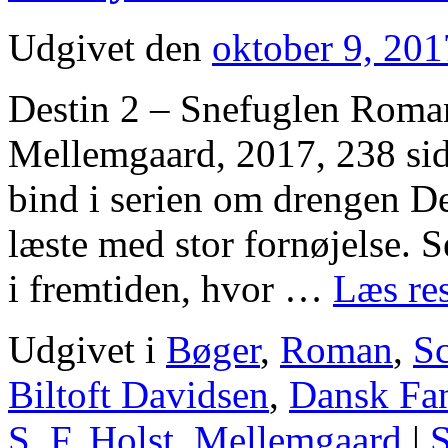
Udgivet den
oktober 9, 201
Destin 2 – Snefuglen Roma
Mellemgaard, 2017, 238 sid
bind i serien om drengen De
læste med stor fornøjelse. S
i fremtiden, hvor …
Læs re
Udgivet i
Bøger
,
Roman
,
Sc
Biltoft Davidsen
,
Dansk Fan
S. F. Holst
,
Mellemgaard
|
S