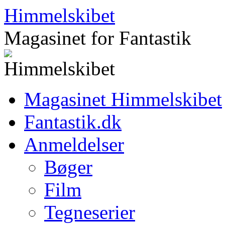
Hop
Himmelskibet
til
indhold
Magasinet for Fantastik
Magasinet Himmelskibet
Fantastik.dk
Anmeldelser
Bøger
Film
Tegneserier