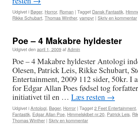
resten
→
Udgivet i
Bøger
,
Horror
,
Roman
|
Tagget
Dansk Fantastik
,
Himme
Rikke Schubart
,
Thomas Winther
,
vampyr
|
Skriv en kommentar
Poe – 4 Makabre hyldester
Udgivet den
april 1, 2009
af
Admin
Poe – 4 Makabre hyldester Antologi in
Olesen, Patrick Leis, Rikke Schubart, S
Entertainment, 2009 112 sider, 50kr. I 
for Edgar Allan Poes fødsel tog forfatt
initiativet til en …
Læs resten
→
Udgivet i
Antologi
,
Bøger
,
Horror
|
Tagget
2 Feet Entertainment
Fantastik
,
Edgar Allan Poe
,
Himmelskibet nr.20
,
Patrick Leis
,
Ri
Thomas Winther
|
Skriv en kommentar