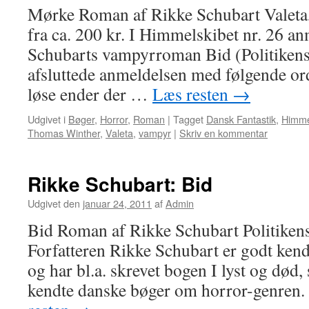
Mørke Roman af Rikke Schubart Valeta, 
fra ca. 200 kr. I Himmelskibet nr. 26 a
Schubarts vampyrroman Bid (Politikens
afsluttede anmeldelsen med følgende or
løse ender der …
Læs resten
→
Udgivet i
Bøger
,
Horror
,
Roman
|
Tagget
Dansk Fantastik
,
Himme
Thomas Winther
,
Valeta
,
vampyr
|
Skriv en kommentar
Rikke Schubart: Bid
Udgivet den
januar 24, 2011
af
Admin
Bid Roman af Rikke Schubart Politiken
Forfatteren Rikke Schubart er godt kendt 
og har bl.a. skrevet bogen I lyst og død,
kendte danske bøger om horror-genren.