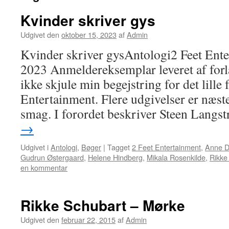
Kvinder skriver gys
Udgivet den
oktober 15, 2023
af
Admin
Kvinder skriver gysAntologi2 Feet Ente
2023 Anmeldereksemplar leveret af forl
ikke skjule min begejstring for det lille 
Entertainment. Flere udgivelser er næst
smag. I forordet beskriver Steen Langs
→
Udgivet i
Antologi
,
Bøger
|
Tagget
2 Feet Entertainment
,
Anne D
Gudrun Østergaard
,
Helene Hindberg
,
Mikala Rosenkilde
,
Rikke
en kommentar
Rikke Schubart – Mørke
Udgivet den
februar 22, 2015
af
Admin