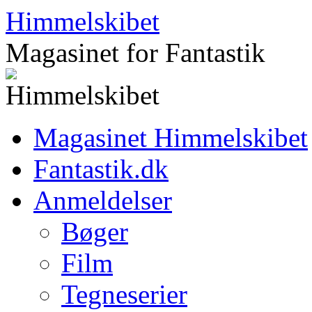
Hop
Himmelskibet
til
indhold
Magasinet for Fantastik
Magasinet Himmelskibet
Fantastik.dk
Anmeldelser
Bøger
Film
Tegneserier